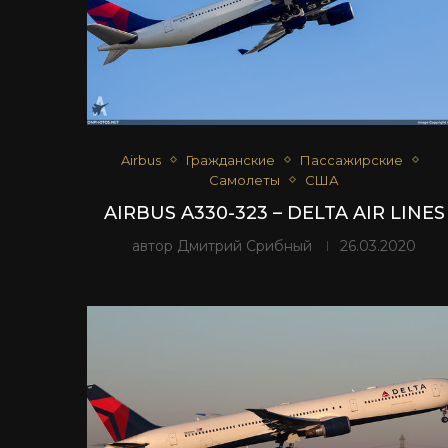
Airbus
Гражданские
Пассажирские
Самолеты
США
AIRBUS A330-323 – DELTA AIR LINES
автор
Дмитрий Срибный
26.03.2020