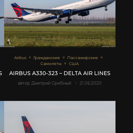
Airbus
Гражданские
Пассажирские
Самолеты
США
S
AIRBUS A330-323 – DELTA AIR LINES
автор
Дмитрий Срибный
21.06.2020