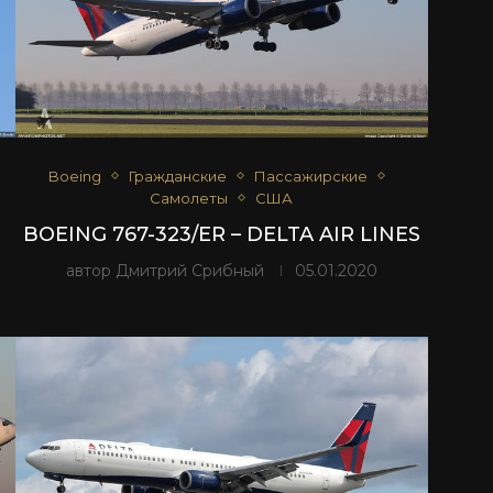
Boeing
Гражданские
Пассажирские
Самолеты
США
BOEING 767-323/ER – DELTA AIR LINES
автор
Дмитрий Срибный
05.01.2020