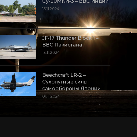
Су-30МКИ-3 – ВВС Индии
15.11.2024
JF-17 Thunder Block 1 –
ВВС Пакистана
13.11.2024
Beechcraft LR-2 –
Сухопутные силы
самообороны Японии
01.11.2024