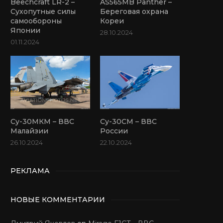
Beechcraft LR-2 –
AS565MB Panther –
Сухопутные силы
Береговая охрана
самообороны
Кореи
Японии
28.10.2024
01.11.2024
Су-30МКМ – ВВС
Су-30СМ – ВВС
Малайзии
России
26.10.2024
22.10.2024
РЕКЛАМА
НОВЫЕ КОММЕНТАРИИ