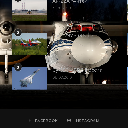
Ан-22А “Антей”
19.08.2018
2
МиГ-29УБ (9.51)
10.09.2018
3
Су-35С – ВВС России
08.09.2019
FACEBOOK
INSTAGRAM