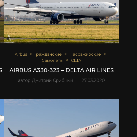
Airbus
Гражданские
Пассажирские
Самолеты
США
S
AIRBUS A330-323 – DELTA AIR LINES
автор
Дмитрий Срибный
27.03.2020