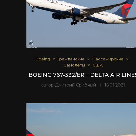
Boeing
Гражданские
Пассажирские
Самолеты
США
BOEING 767-332/ER – DELTA AIR LINE
автор
Дмитрий Срибный
16.01.2021