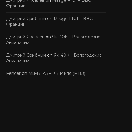
Дмитрий Яковлев
on
Mirage F1CT – ВВС
Франции
Дмитрий Срибный
on
Mirage F1CT – ВВС
Франции
Дмитрий Яковлев
on
Як-40К – Вологодские
Авиалинии
Дмитрий Срибный
on
Як-40К – Вологодские
Авиалинии
Fencer
on
Ми-171А3 – КБ Миля (МВЗ)