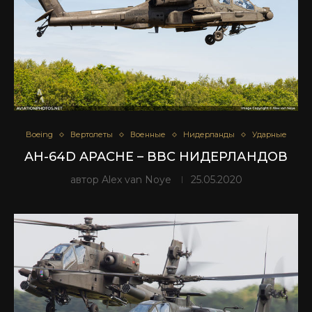
Boeing
Вертолеты
Военные
Нидерланды
Ударные
AH-64D APACHE – ВВС НИДЕРЛАНДОВ
автор
Alex van Noye
25.05.2020