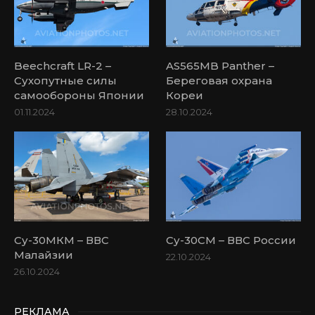
Beechcraft LR-2 –
AS565MB Panther –
Сухопутные силы
Береговая охрана
самообороны Японии
Кореи
01.11.2024
28.10.2024
Су-30МКМ – ВВС
Су-30СМ – ВВС России
Малайзии
22.10.2024
26.10.2024
РЕКЛАМА