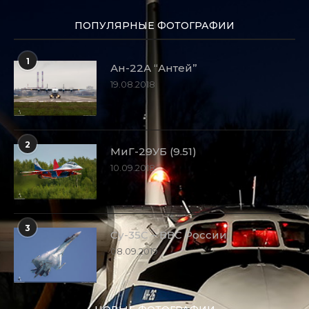
ПОПУЛЯРНЫЕ ФОТОГРАФИИ
1
Ан-22А “Антей”
19.08.2018
2
МиГ-29УБ (9.51)
10.09.2018
3
Су-35С – ВВС России
08.09.2019