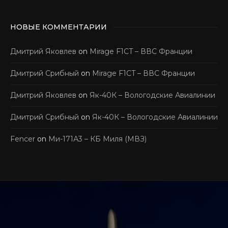
НОВЫЕ КОММЕНТАРИИ
Дмитрий Яковлев
on
Mirage F1CT – ВВС Франции
Дмитрий Срибный
on
Mirage F1CT – ВВС Франции
Дмитрий Яковлев
on
Як-40К – Вологодские Авиалинии
Дмитрий Срибный
on
Як-40К – Вологодские Авиалинии
Fencer
on
Ми-171А3 – КБ Миля (МВЗ)