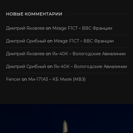
НОВЫЕ КОММЕНТАРИИ
Дмитрий Яковлев
on
Mirage F1CT – ВВС Франции
Дмитрий Срибный
on
Mirage F1CT – ВВС Франции
Дмитрий Яковлев
on
Як-40К – Вологодские Авиалинии
Дмитрий Срибный
on
Як-40К – Вологодские Авиалинии
Fencer
on
Ми-171А3 – КБ Миля (МВЗ)