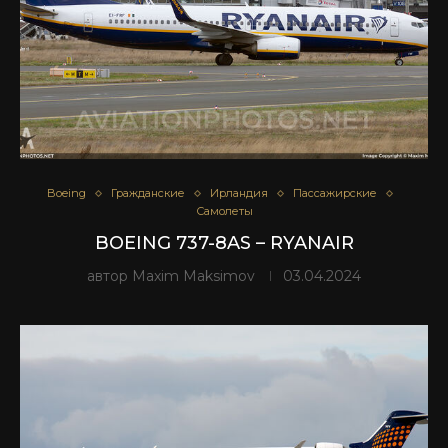
Boeing
Гражданские
Ирландия
Пассажирские
Самолеты
BOEING 737-8AS – RYANAIR
автор
Maxim Maksimov
03.04.2024