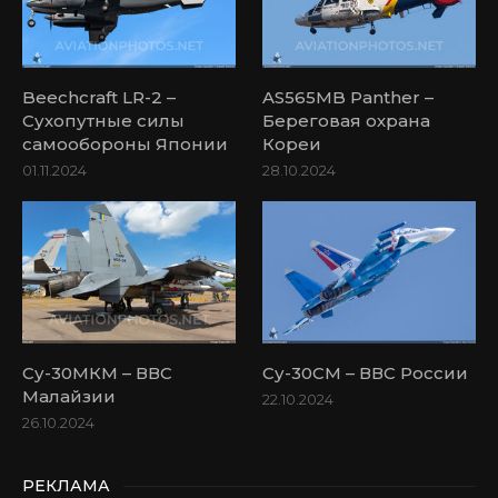
Beechcraft LR-2 –
AS565MB Panther –
Сухопутные силы
Береговая охрана
самообороны Японии
Кореи
01.11.2024
28.10.2024
Су-30МКМ – ВВС
Су-30СМ – ВВС России
Малайзии
22.10.2024
26.10.2024
РЕКЛАМА