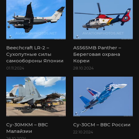
Beechcraft LR-2 –
AS565MB Panther –
Сухопутные силы
Береговая охрана
самообороны Японии
Кореи
01.11.2024
28.10.2024
Су-30МКМ – ВВС
Су-30СМ – ВВС России
Малайзии
22.10.2024
26.10.2024