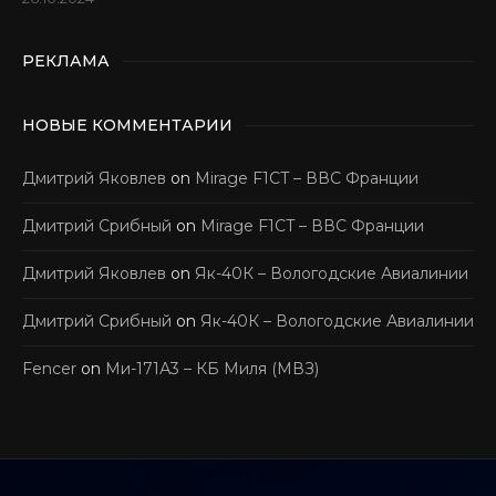
РЕКЛАМА
НОВЫЕ КОММЕНТАРИИ
Дмитрий Яковлев
on
Mirage F1CT – ВВС Франции
Дмитрий Срибный
on
Mirage F1CT – ВВС Франции
Дмитрий Яковлев
on
Як-40К – Вологодские Авиалинии
Дмитрий Срибный
on
Як-40К – Вологодские Авиалинии
Fencer
on
Ми-171А3 – КБ Миля (МВЗ)