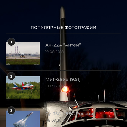
ПОПУЛЯРНЫЕ ФОТОГРАФИИ
1
Ан-22А “Антей”
19.08.2018
2
МиГ-29УБ (9.51)
10.09.2018
3
Су-35С – ВВС России
08.09.2019