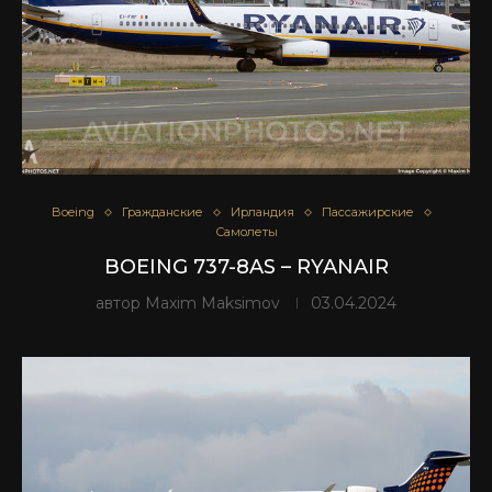
Boeing
Гражданские
Ирландия
Пассажирские
Самолеты
BOEING 737-8AS – RYANAIR
автор
Maxim Maksimov
03.04.2024