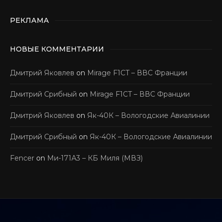
РЕКЛАМА
НОВЫЕ КОММЕНТАРИИ
Дмитрий Яковлев
on
Mirage F1CT – ВВС Франции
Дмитрий Срибный
on
Mirage F1CT – ВВС Франции
Дмитрий Яковлев
on
Як-40К – Вологодские Авиалинии
Дмитрий Срибный
on
Як-40К – Вологодские Авиалинии
Fencer
on
Ми-171А3 – КБ Миля (МВЗ)