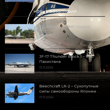
НОВЫЕ ФОТОГРАФИИ
Су-30МКИ-3 – ВВС Индии
15.11.2024
JF-17 Thunder Block 1 – ВВС
Пакистана
13.11.2024
Beechcraft LR-2 – Сухопутные
силы самообороны Японии
01.11.2024