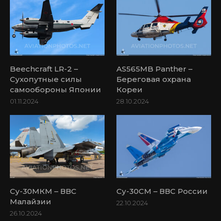
Beechcraft LR-2 –
AS565MB Panther –
Сухопутные силы
Береговая охрана
самообороны Японии
Кореи
01.11.2024
28.10.2024
Су-30МКМ – ВВС
Су-30СМ – ВВС России
Малайзии
22.10.2024
26.10.2024