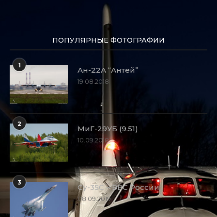
ПОПУЛЯРНЫЕ ФОТОГРАФИИ
1
Ан-22А “Антей”
19.08.2018
2
МиГ-29УБ (9.51)
10.09.2018
3
Су-35С – ВВС России
08.09.2019