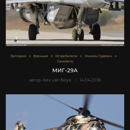
Болгария
Военные
Истребители
Микоян-Гуревич
Самолеты
МИГ-29А
автор
Alex van Noye
14.04.2018