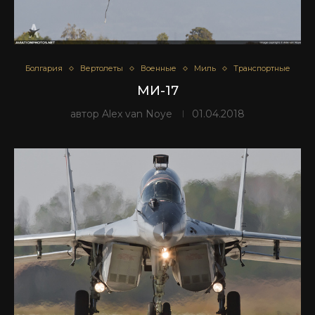
Болгария
Вертолеты
Военные
Миль
Транспортные
МИ-17
автор
Alex van Noye
01.04.2018