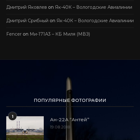
Дмитрий Яковлев
on
Як-40К – Вологодские Авиалинии
Дмитрий Срибный
on
Як-40К – Вологодские Авиалинии
Fencer
on
Ми-171А3 – КБ Миля (МВЗ)
ПОПУЛЯРНЫЕ ФОТОГРАФИИ
1
Ан-22А “Антей”
19.08.2018