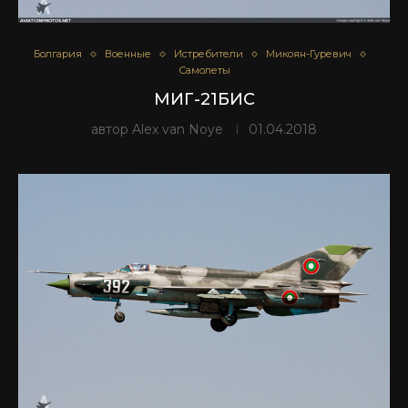
Болгария
Военные
Истребители
Микоян-Гуревич
Самолеты
МИГ-21БИС
автор
Alex van Noye
01.04.2018