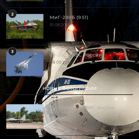
2
МиГ-29УБ (9.51)
10.09.2018
3
Су-35С – ВВС России
08.09.2019
НОВЫЕ ФОТОГРАФИИ
Су-30МКИ-3 – ВВС Индии
15.11.2024