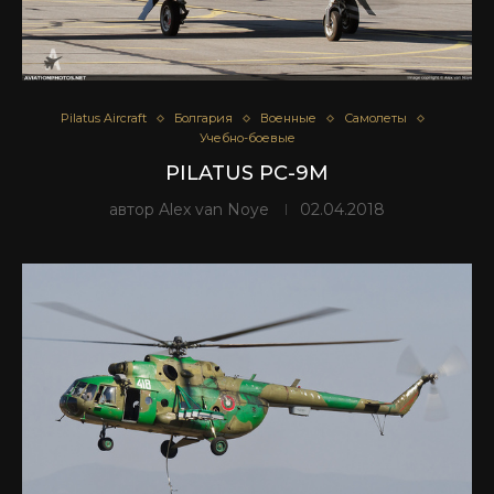
Pilatus Aircraft
Болгария
Военные
Самолеты
Учебно-боевые
PILATUS PC-9M
автор
Alex van Noye
02.04.2018