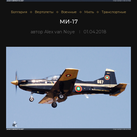
Болгария
Вертолеты
Военные
Миль
Транспортные
МИ-17
автор
Alex van Noye
01.04.2018