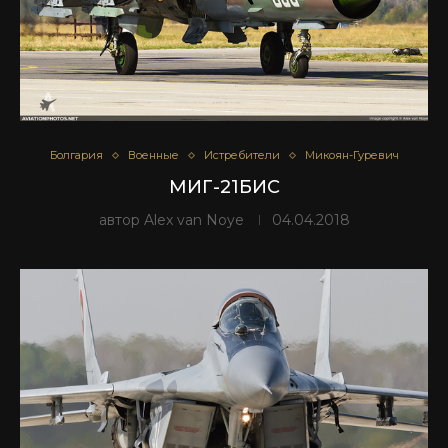
Болгария
Военные
Истребители
Микоян-Гуревич
МИГ-21БИС
автор
Alex van Noye
04.04.2018