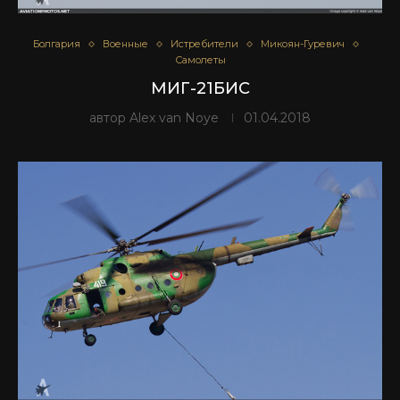
Болгария
Военные
Истребители
Микоян-Гуревич
Самолеты
МИГ-21БИС
автор
Alex van Noye
01.04.2018