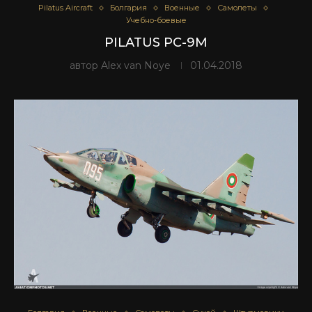
Pilatus Aircraft
Болгария
Военные
Самолеты
Учебно-боевые
PILATUS PC-9M
автор
Alex van Noye
01.04.2018