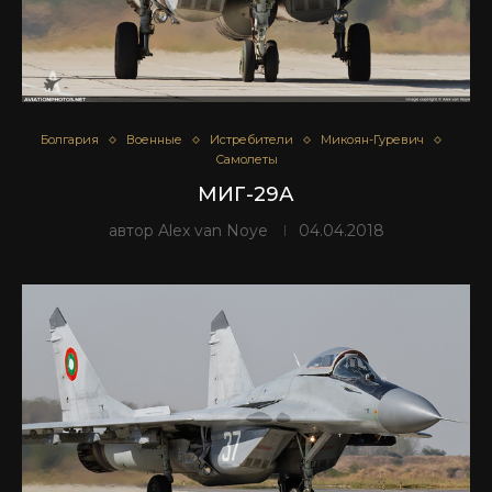
Болгария
Военные
Истребители
Микоян-Гуревич
Самолеты
МИГ-29А
автор
Alex van Noye
04.04.2018