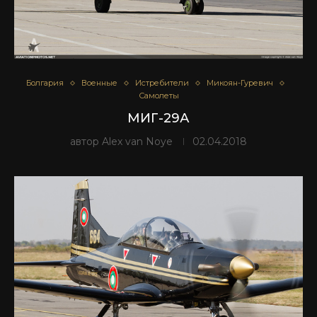
Болгария
Военные
Истребители
Микоян-Гуревич
Самолеты
МИГ-29А
автор
Alex van Noye
02.04.2018