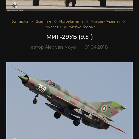
Болгария
Военные
Истребители
Микоян-Гуревич
Самолеты
Учебно-боевые
МИГ-29УБ (9.51)
автор
Alex van Noye
01.04.2018