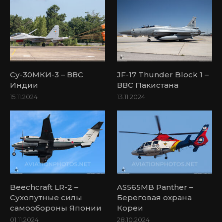
Су-30МКИ-3 – ВВС
JF-17 Thunder Block 1 –
Индии
ВВС Пакистана
15.11.2024
13.11.2024
Beechcraft LR-2 –
AS565MB Panther –
Сухопутные силы
Береговая охрана
самообороны Японии
Кореи
01.11.2024
28.10.2024