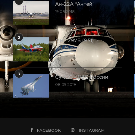
1
Ан-22А “Антей”
19.08.2018
2
МиГ-29УБ (9.51)
10.09.2018
3
Су-35С – ВВС России
08.09.2019
FACEBOOK
INSTAGRAM