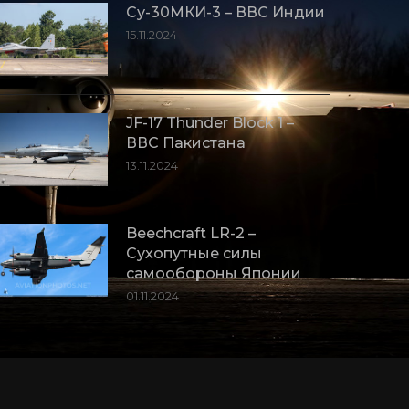
Су-30МКИ-3 – ВВС Индии
15.11.2024
JF-17 Thunder Block 1 –
ВВС Пакистана
13.11.2024
Beechcraft LR-2 –
Сухопутные силы
самообороны Японии
01.11.2024