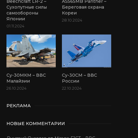
Beechcraft LR-2 –
AS565MB Panther –
Сухопутные силы
Береговая охрана
самообороны
Кореи
Японии
28.10.2024
01.11.2024
Су-30МКМ – ВВС
Су-30СМ – ВВС
Малайзии
России
26.10.2024
22.10.2024
РЕКЛАМА
НОВЫЕ КОММЕНТАРИИ