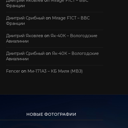
Дмитрий Яковлев
on
Mirage F1CT – ВВС
Франции
Дмитрий Срибный
on
Mirage F1CT – ВВС
Франции
Дмитрий Яковлев
on
Як-40К – Вологодские
Авиалинии
Дмитрий Срибный
on
Як-40К – Вологодские
Авиалинии
Fencer
on
Ми-171А3 – КБ Миля (МВЗ)
НОВЫЕ ФОТОГРАФИИ