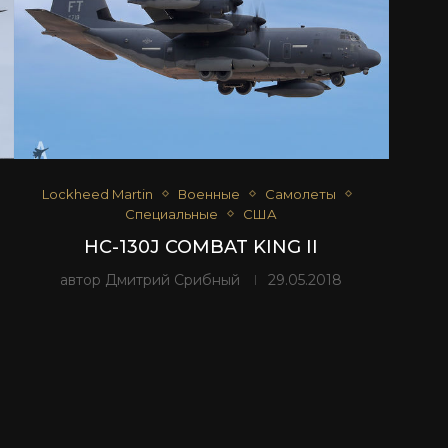
Lockheed Martin
Военные
Самолеты
Специальные
США
HC-130J COMBAT KING II
автор
Дмитрий Срибный
29.05.2018