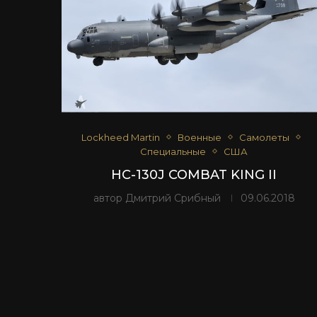
Lockheed Martin
Военные
Самолеты
Специальные
США
HC-130J COMBAT KING II
автор
Дмитрий Срибный
09.06.2018