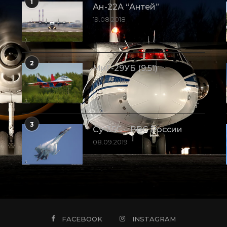
1
Ан-22А “Антей”
19.08.2018
2
МиГ-29УБ (9.51)
10.09.2018
3
Су-35С – ВВС России
08.09.2019
FACEBOOK
INSTAGRAM