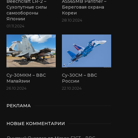
Beechcraft LR-2 –
AS565MB Panther –
Сухопутные силы
Береговая охрана
самообороны
Кореи
Японии
28.10.2024
01.11.2024
Су-30МКМ – ВВС
Су-30СМ – ВВС
Малайзии
России
26.10.2024
22.10.2024
РЕКЛАМА
НОВЫЕ КОММЕНТАРИИ