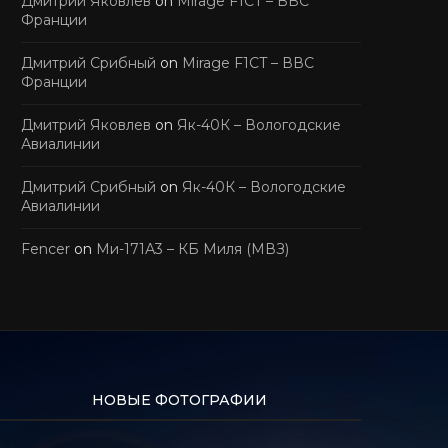
Дмитрий Яковлев
on
Mirage F1CT – ВВС
Франции
Дмитрий Срибный
on
Mirage F1CT – ВВС
Франции
Дмитрий Яковлев
on
Як-40К – Вологодские
Авиалинии
Дмитрий Срибный
on
Як-40К – Вологодские
Авиалинии
Fencer
on
Ми-171А3 – КБ Миля (МВЗ)
НОВЫЕ ФОТОГРАФИИ