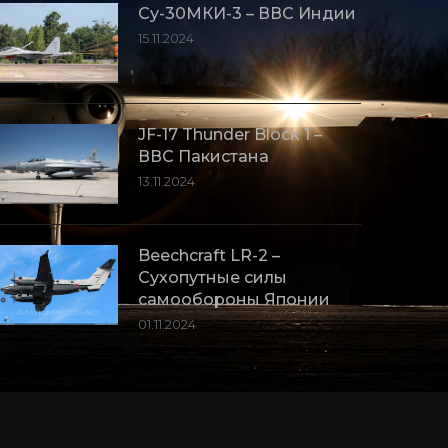
Су-30МКИ-3 – ВВС Индии
15.11.2024
JF-17 Thunder Block 1 –
ВВС Пакистана
13.11.2024
Beechcraft LR-2 –
Сухопутные силы
самообороны Японии
01.11.2024