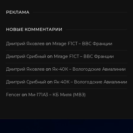
РЕКЛАМА
НОВЫЕ КОММЕНТАРИИ
Дмитрий Яковлев
on
Mirage F1CT – ВВС Франции
Дмитрий Срибный
on
Mirage F1CT – ВВС Франции
Дмитрий Яковлев
on
Як-40К – Вологодские Авиалинии
Дмитрий Срибный
on
Як-40К – Вологодские Авиалинии
Fencer
on
Ми-171А3 – КБ Миля (МВЗ)