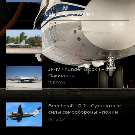
НОВЫЕ ФОТОГРАФИИ
Су-30МКИ-3 – ВВС Индии
15.11.2024
JF-17 Thunder Block 1 – ВВС
Пакистана
13.11.2024
Beechcraft LR-2 – Сухопутные
силы самообороны Японии
01.11.2024