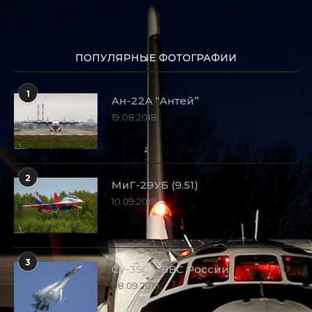
ПОПУЛЯРНЫЕ ФОТОГРАФИИ
1
Ан-22А “Антей”
19.08.2018
2
МиГ-29УБ (9.51)
10.09.2018
3
Су-35С – ВВС России
08.09.2019