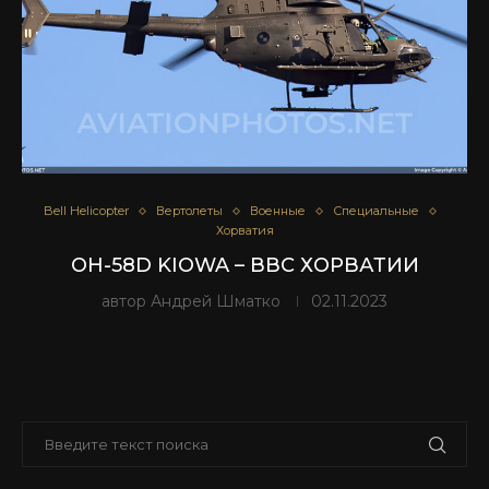
Bell Helicopter
Вертолеты
Военные
Специальные
Хорватия
OH-58D KIOWA – ВВС ХОРВАТИИ
автор
Андрей Шматко
02.11.2023