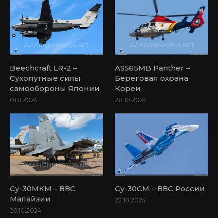
Beechcraft LR-2 –
AS565MB Panther –
Сухопутные силы
Береговая охрана
самообороны Японии
Кореи
01.11.2024
28.10.2024
Су-30МКМ – ВВС
Су-30СМ – ВВС России
Малайзии
22.10.2024
26.10.2024