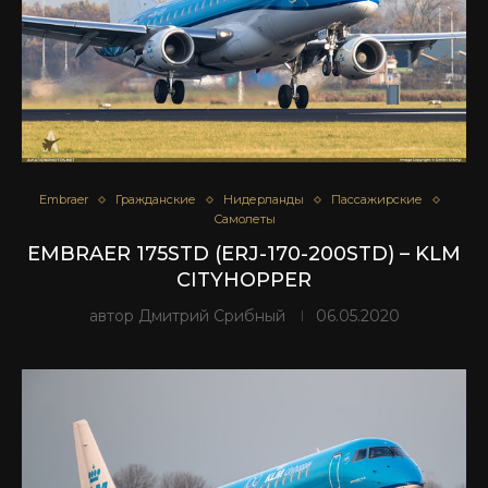
Embraer
Гражданские
Нидерланды
Пассажирские
Самолеты
EMBRAER 175STD (ERJ-170-200STD) – KLM
CITYHOPPER
автор
Дмитрий Срибный
06.05.2020