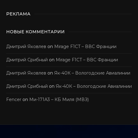
РЕКЛАМА
НОВЫЕ КОММЕНТАРИИ
Дмитрий Яковлев
on
Mirage F1CT – ВВС Франции
Дмитрий Срибный
on
Mirage F1CT – ВВС Франции
Дмитрий Яковлев
on
Як-40К – Вологодские Авиалинии
Дмитрий Срибный
on
Як-40К – Вологодские Авиалинии
Fencer
on
Ми-171А3 – КБ Миля (МВЗ)