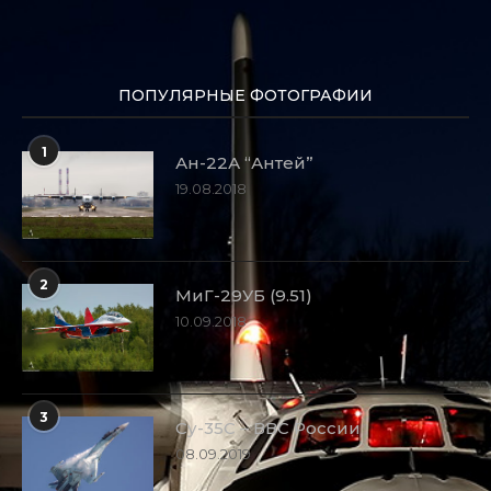
ПОПУЛЯРНЫЕ ФОТОГРАФИИ
1
Ан-22А “Антей”
19.08.2018
2
МиГ-29УБ (9.51)
10.09.2018
3
Су-35С – ВВС России
08.09.2019