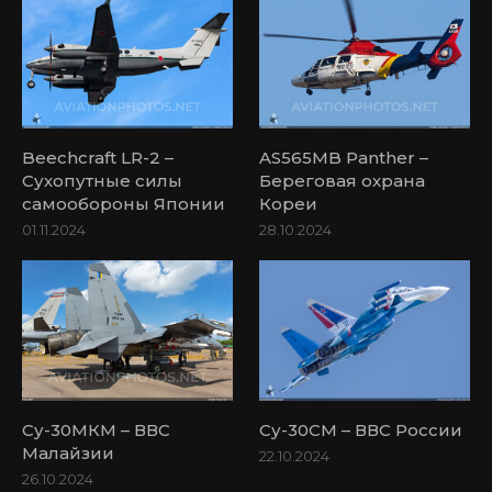
Beechcraft LR-2 –
AS565MB Panther –
Сухопутные силы
Береговая охрана
самообороны Японии
Кореи
01.11.2024
28.10.2024
Су-30МКМ – ВВС
Су-30СМ – ВВС России
Малайзии
22.10.2024
26.10.2024