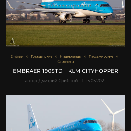
Embraer
Гражданские
Нидерланды
Пассажирские
Самолеты
EMBRAER 190STD – KLM CITYHOPPER
автор
Дмитрий Срибный
15.05.2021