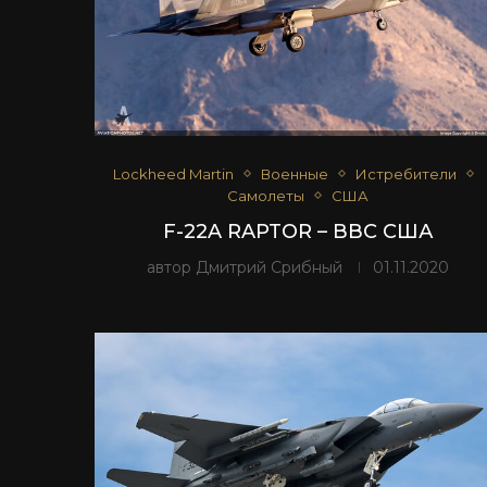
Lockheed Martin
Военные
Истребители
Самолеты
США
F-22A RAPTOR – ВВС США
автор
Дмитрий Срибный
01.11.2020