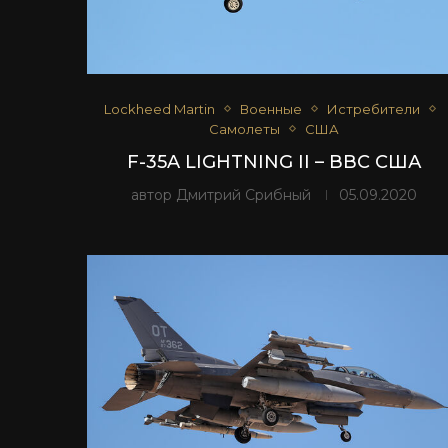
Lockheed Martin
Военные
Истребители
Самолеты
США
F-35A LIGHTNING II – ВВС США
автор
Дмитрий Срибный
05.09.2020