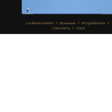
Lockheed Martin
Военные
Истребители
Самолеты
США
F-16CG NIGHT FALCON – ВВС США
автор
Дмитрий Срибный
01.09.2020