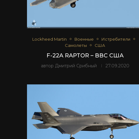
Lockheed Martin
Военные
Истребители
Самолеты
США
F-22A RAPTOR – ВВС США
автор
Дмитрий Срибный
27.09.2020