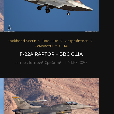
Lockheed Martin
Военные
Истребители
Самолеты
США
F-22A RAPTOR – ВВС США
автор
Дмитрий Срибный
21.10.2020