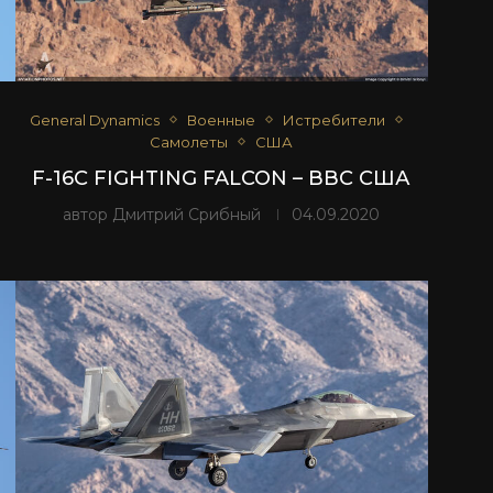
General Dynamics
Военные
Истребители
Самолеты
США
F-16C FIGHTING FALCON – ВВС США
автор
Дмитрий Срибный
04.09.2020