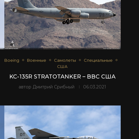
Boeing
Военные
Самолеты
Специальные
США
KC-135R STRATOTANKER – ВВС США
автор
Дмитрий Срибный
06.03.2021