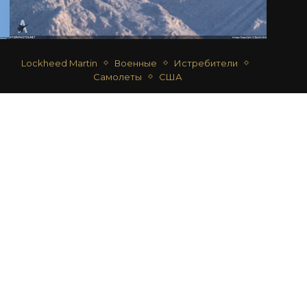
Lockheed Martin
Военные
Истребители
Самолеты
США
F-22A RAPTOR – ВВС США
автор
Дмитрий Срибный
28.08.2020