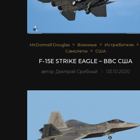
McDonnell Douglas
Военные
Истребители
Самолеты
США
F-15E STRIKE EAGLE – ВВС США
автор
Дмитрий Срибный
03.10.2020