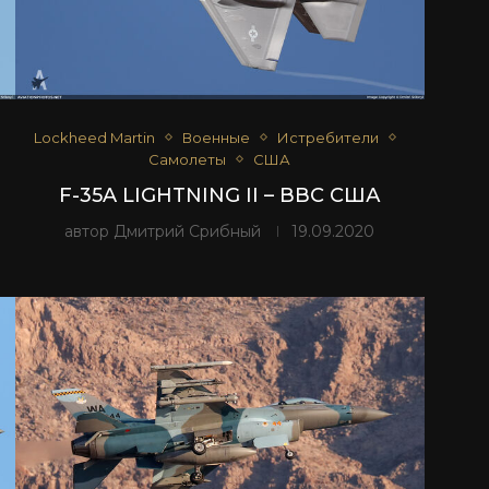
Lockheed Martin
Военные
Истребители
Самолеты
США
F-35A LIGHTNING II – ВВС США
автор
Дмитрий Срибный
19.09.2020