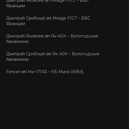
Дмитрий Яковлев
on
Mirage F1CT – ВВС
Франции
Дмитрий Срибный
on
Mirage F1CT – ВВС
Франции
Дмитрий Яковлев
on
Як-40К – Вологодские
Авиалинии
Дмитрий Срибный
on
Як-40К – Вологодские
Авиалинии
Fencer
on
Ми-171А3 – КБ Миля (МВЗ)