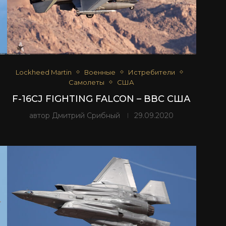
Lockheed Martin
Военные
Истребители
Самолеты
США
F-16CJ FIGHTING FALCON – ВВС США
автор
Дмитрий Срибный
29.09.2020