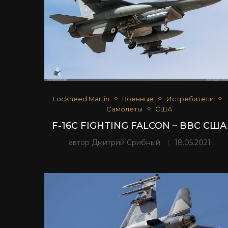
Lockheed Martin
Военные
Истребители
Самолеты
США
F-16C FIGHTING FALCON – ВВС США
автор
Дмитрий Срибный
18.05.2021