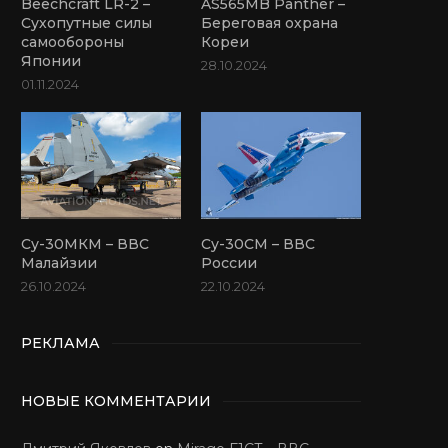
Beechcraft LR-2 –
AS565MB Panther –
Сухопутные силы
Береговая охрана
самообороны
Кореи
Японии
28.10.2024
01.11.2024
Су-30МКМ – ВВС
Су-30СМ – ВВС
Малайзии
России
26.10.2024
22.10.2024
РЕКЛАМА
НОВЫЕ КОММЕНТАРИИ