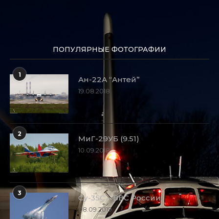
ПОПУЛЯРНЫЕ ФОТОГРАФИИ
1
Ан-22А “Антей”
19.08.2018
2
МиГ-29УБ (9.51)
10.09.2018
3
Су-35С – ВВС России
08.09.2019