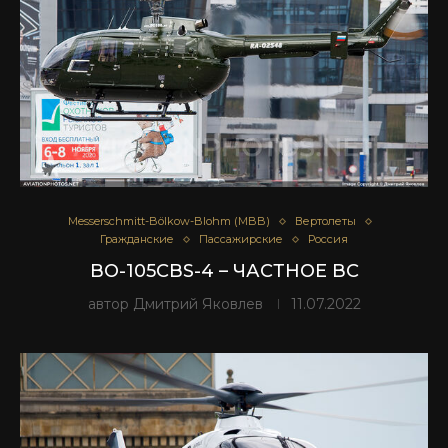
Messerschmitt-Bölkow-Blohm (MBB)
Вертолеты
Гражданские
Пассажирские
Россия
BO-105CBS-4 – ЧАСТНОЕ ВС
автор
Дмитрий Яковлев
11.07.2022