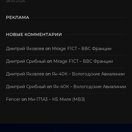
26.10.2024
РЕКЛАМА
НОВЫЕ КОММЕНТАРИИ
Дмитрий Яковлев
on
Mirage F1CT – ВВС Франции
Дмитрий Срибный
on
Mirage F1CT – ВВС Франции
Дмитрий Яковлев
on
Як-40К – Вологодские Авиалинии
Дмитрий Срибный
on
Як-40К – Вологодские Авиалинии
Fencer
on
Ми-171А3 – КБ Миля (МВЗ)