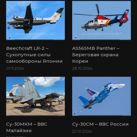
Beechcraft LR-2 –
AS565MB Panther –
Сухопутные силы
Береговая охрана
самообороны Японии
Кореи
01.11.2024
28.10.2024
Су-30МКМ – ВВС
Су-30СМ – ВВС России
Малайзии
22.10.2024