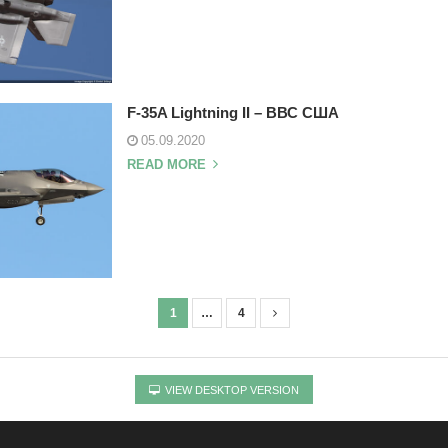
F-35A Lightning II – ВВС США
05.09.2020
READ MORE
1
…
4
VIEW DESKTOP VERSION