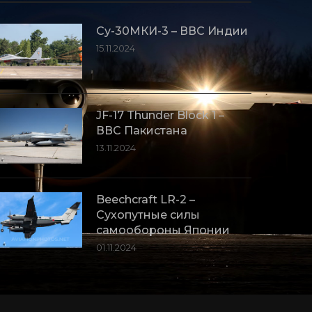
Су-30МКИ-3 – ВВС Индии
15.11.2024
JF-17 Thunder Block 1 –
ВВС Пакистана
13.11.2024
Beechcraft LR-2 –
Сухопутные силы
самообороны Японии
01.11.2024