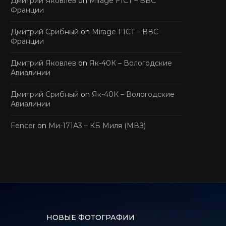
Дмитрий Яковлев
on
Mirage F1CT – ВВС
Франции
Дмитрий Срибный
on
Mirage F1CT – ВВС
Франции
Дмитрий Яковлев
on
Як-40К – Вологодские
Авиалинии
Дмитрий Срибный
on
Як-40К – Вологодские
Авиалинии
Fencer
on
Ми-171А3 – КБ Миля (МВЗ)
НОВЫЕ ФОТОГРАФИИ