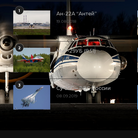
1
Ан-22А “Антей”
19.08.2018
2
МиГ-29УБ (9.51)
10.09.2018
3
Су-35С – ВВС России
08.09.2019