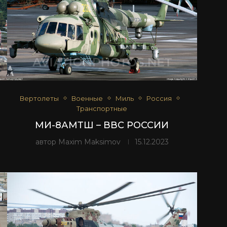
Вертолеты
Военные
Миль
Россия
Транспортные
МИ-8АМТШ – ВВС РОССИИ
автор
Maxim Maksimov
15.12.2023