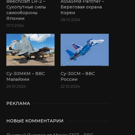
Beechcraft LR-2 –
AS565MB Panther –
Сухопутные силы
Береговая охрана
самообороны
Кореи
Японии
28.10.2024
01.11.2024
Су-30МКМ – ВВС
Су-30СМ – ВВС
Малайзии
России
26.10.2024
22.10.2024
РЕКЛАМА
НОВЫЕ КОММЕНТАРИИ