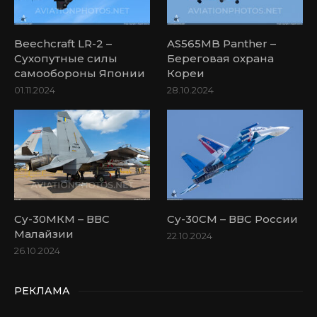
Beechcraft LR-2 –
AS565MB Panther –
Сухопутные силы
Береговая охрана
самообороны Японии
Кореи
01.11.2024
28.10.2024
Су-30МКМ – ВВС
Су-30СМ – ВВС России
Малайзии
22.10.2024
26.10.2024
РЕКЛАМА