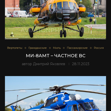
Вертолеты
Гражданские
Миль
Пассажирские
Россия
МИ-8АМТ – ЧАСТНОЕ ВС
автор
Дмитрий Яковлев
28.11.2023