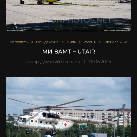
Вертолеты
Гражданские
Миль
Россия
Специальные
МИ-8АМТ – UTAIR
автор
Дмитрий Яковлев
26.06.2023