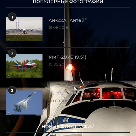
ПОПУЛЯРНЫЕ ФОТОГРАФИИ
1
Ан-22А “Антей”
19.08.2018
2
МиГ-29УБ (9.51)
10.09.2018
3
Су-35С – ВВС России
08.09.2019
НОВЫЕ ФОТОГРАФИИ