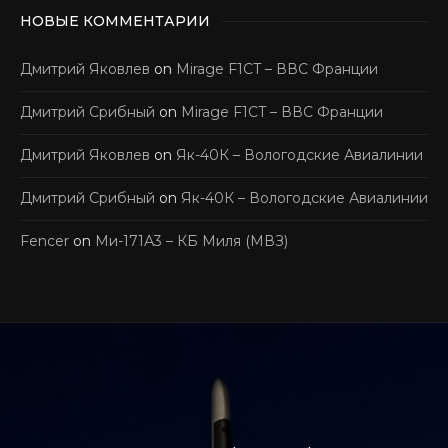
НОВЫЕ КОММЕНТАРИИ
Дмитрий Яковлев
on
Mirage F1CT – ВВС Франции
Дмитрий Срибный
on
Mirage F1CT – ВВС Франции
Дмитрий Яковлев
on
Як-40К – Вологодские Авиалинии
Дмитрий Срибный
on
Як-40К – Вологодские Авиалинии
Fencer
on
Ми-171А3 – КБ Миля (МВЗ)