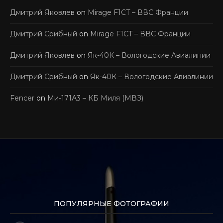
Дмитрий Яковлев
on
Mirage F1CT – ВВС Франции
Дмитрий Срибный
on
Mirage F1CT – ВВС Франции
Дмитрий Яковлев
on
Як-40К – Вологодские Авиалинии
Дмитрий Срибный
on
Як-40К – Вологодские Авиалинии
Fencer
on
Ми-171А3 – КБ Миля (МВЗ)
ПОПУЛЯРНЫЕ ФОТОГРАФИИ