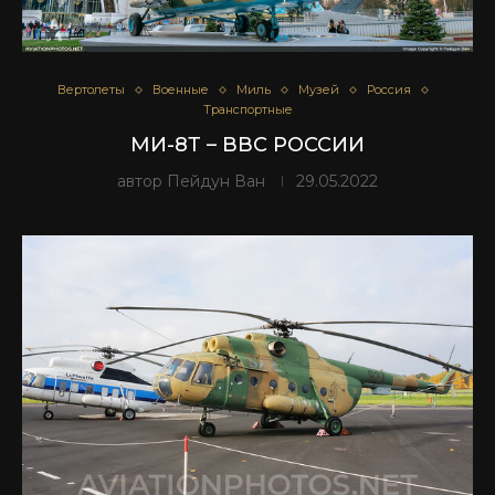
Вертолеты
Военные
Миль
Музей
Россия
Транспортные
МИ-8Т – ВВС РОССИИ
автор
Пейдун Ван
29.05.2022