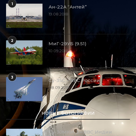
1
Ан-22А “Антей”
19.08.2018
2
МиГ-29УБ (9.51)
10.09.2018
3
Су-35С – ВВС России
08.09.2019
НОВЫЕ ФОТОГРАФИИ
Су-30МКИ-3 – ВВС Индии