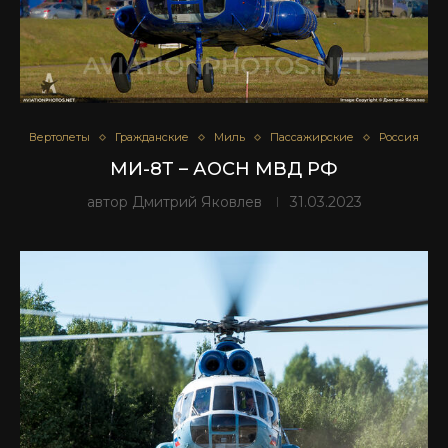
Вертолеты
Гражданские
Миль
Пассажирские
Россия
МИ-8Т – АОСН МВД РФ
автор
Дмитрий Яковлев
31.03.2023