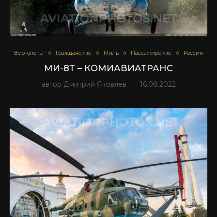
Вертолеты
Гражданские
Миль
Пассажирские
Россия
МИ-8Т – КОМИАВИАТРАНС
автор
Дмитрий Яковлев
16.08.2022