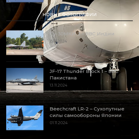
НОВЫЕ ФОТОГРАФИИ
Су-30МКИ-3 – ВВС Индии
15.11.2024
JF-17 Thunder Block 1 – ВВС
Пакистана
13.11.2024
Beechcraft LR-2 – Сухопутные
силы самообороны Японии
01.11.2024