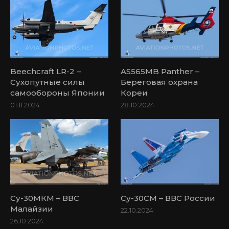
Beechcraft LR-2 –
AS565MB Panther –
Сухопутные силы
Береговая охрана
самообороны Японии
Кореи
01.11.2024
28.10.2024
Су-30МКМ – ВВС
Су-30СМ – ВВС России
Малайзии
22.10.2024
26.10.2024