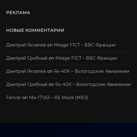
РЕКЛАМА
НОВЫЕ КОММЕНТАРИИ
Дмитрий Яковлев
on
Mirage F1CT – ВВС Франции
Дмитрий Срибный
on
Mirage F1CT – ВВС Франции
Дмитрий Яковлев
on
Як-40К – Вологодские Авиалинии
Дмитрий Срибный
on
Як-40К – Вологодские Авиалинии
Fencer
on
Ми-171А3 – КБ Миля (МВЗ)