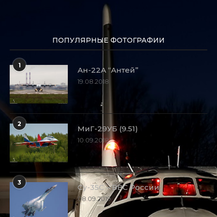
ПОПУЛЯРНЫЕ ФОТОГРАФИИ
1
Ан-22А “Антей”
19.08.2018
2
МиГ-29УБ (9.51)
10.09.2018
3
Су-35С – ВВС России
08.09.2019