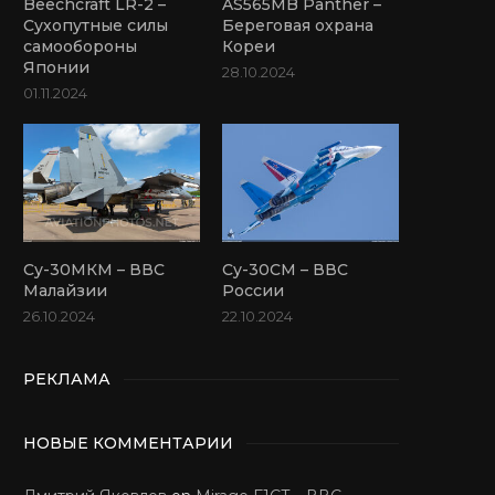
Beechcraft LR-2 –
AS565MB Panther –
Сухопутные силы
Береговая охрана
самообороны
Кореи
Японии
28.10.2024
01.11.2024
Су-30МКМ – ВВС
Су-30СМ – ВВС
Малайзии
России
26.10.2024
22.10.2024
РЕКЛАМА
НОВЫЕ КОММЕНТАРИИ