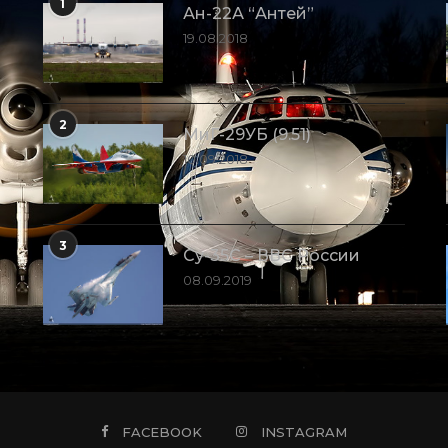
1
Ан-22А “Антей”
19.08.2018
2
МиГ-29УБ (9.51)
10.09.2018
3
Су-35С – ВВС России
08.09.2019
FACEBOOK
INSTAGRAM