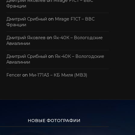
Дмитрий Яковлев
on
Mirage F1CT – ВВС
Франции
Дмитрий Срибный
on
Mirage F1CT – ВВС
Франции
Дмитрий Яковлев
on
Як-40К – Вологодские
Авиалинии
Дмитрий Срибный
on
Як-40К – Вологодские
Авиалинии
Fencer
on
Ми-171А3 – КБ Миля (МВЗ)
НОВЫЕ ФОТОГРАФИИ