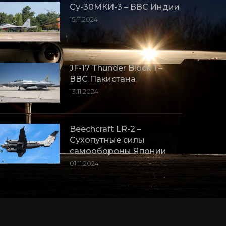
Су-30МКИ-3 – ВВС Индии
15.11.2024
JF-17 Thunder Block 1 –
ВВС Пакистана
13.11.2024
Beechcraft LR-2 –
Сухопутные силы
самообороны Японии
01.11.2024