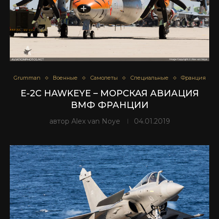
Grumman
Военные
Самолеты
Специальные
Франция
E-2C HAWKEYE – МОРСКАЯ АВИАЦИЯ
ВМФ ФРАНЦИИ
автор
Alex van Noye
04.01.2019