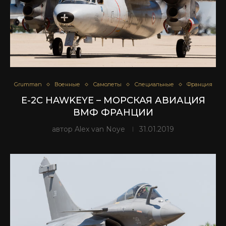
Grumman
Военные
Самолеты
Специальные
Франция
E-2C HAWKEYE – МОРСКАЯ АВИАЦИЯ
ВМФ ФРАНЦИИ
автор
Alex van Noye
31.01.2019