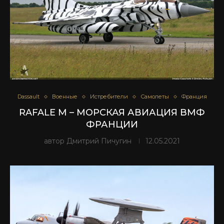
Dassault
Военные
Истребители
Самолеты
Франция
RAFALE M – МОРСКАЯ АВИАЦИЯ ВМФ
ФРАНЦИИ
автор
Дмитрий Пичугин
12.05.2021