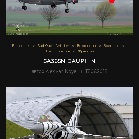
Eurocopter
Sud-Ouest Aviation
Вертолеты
Военные
Транспортные
Франция
SA365N DAUPHIN
автор
Alex van Noye
17.06.2018