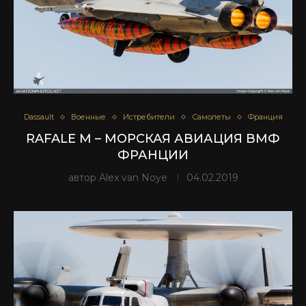
Dassault
Военные
Истребители
Самолеты
Франция
RAFALE M – МОРСКАЯ АВИАЦИЯ ВМФ
ФРАНЦИИ
автор
Alex van Noye
04.02.2019