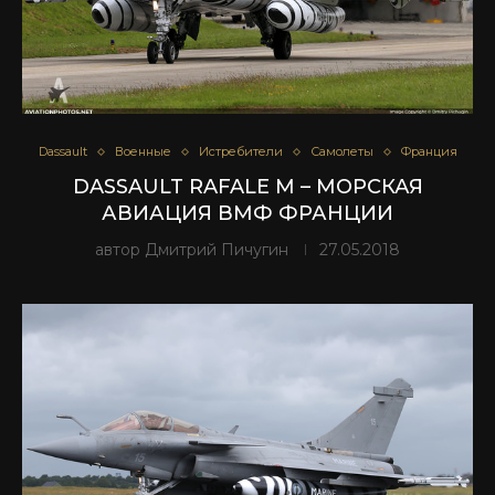
Dassault
Военные
Истребители
Самолеты
Франция
DASSAULT RAFALE M – МОРСКАЯ
АВИАЦИЯ ВМФ ФРАНЦИИ
автор
Дмитрий Пичугин
27.05.2018