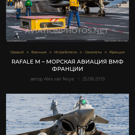
Dassault
Военные
Истребители
Самолеты
Франция
RAFALE M – МОРСКАЯ АВИАЦИЯ ВМФ
ФРАНЦИИ
автор
Alex van Noye
25.08.2019