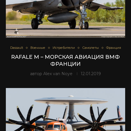
Dassault
Военные
Истребители
Самолеты
Франция
RAFALE M – МОРСКАЯ АВИАЦИЯ ВМФ
ФРАНЦИИ
автор
Alex van Noye
12.01.2019