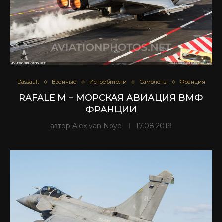
Dassault
Военные
Истребители
Самолеты
Франция
RAFALE M – МОРСКАЯ АВИАЦИЯ ВМФ
ФРАНЦИИ
автор
Alex van Noye
17.08.2019