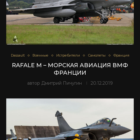
Dassault
Военные
Истребители
Самолеты
Франция
RAFALE M – МОРСКАЯ АВИАЦИЯ ВМФ
ФРАНЦИИ
автор
Дмитрий Пичугин
20.12.2019