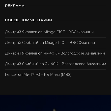
РЕКЛАМА
НОВЫЕ КОММЕНТАРИИ
Дмитрий Яковлев
on
Mirage F1CT – ВВС Франции
Дмитрий Срибный
on
Mirage F1CT – ВВС Франции
Дмитрий Яковлев
on
Як-40К – Вологодские Авиалинии
Дмитрий Срибный
on
Як-40К – Вологодские Авиалинии
Fencer
on
Ми-171А3 – КБ Миля (МВЗ)