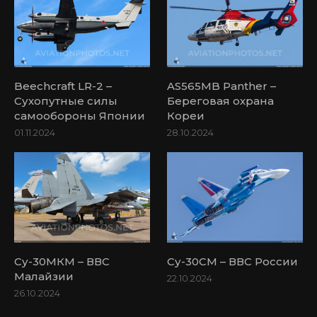
Beechcraft LR-2 –
AS565MB Panther –
Сухопутные силы
Береговая охрана
самообороны Японии
Кореи
01.11.2024
28.10.2024
Су-30МКМ – ВВС
Су-30СМ – ВВС России
Малайзии
22.10.2024
26.10.2024