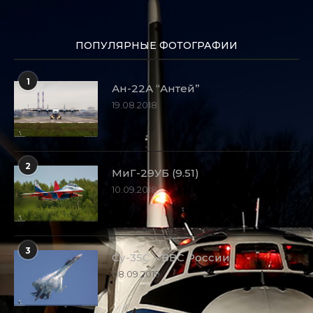
ПОПУЛЯРНЫЕ ФОТОГРАФИИ
1
Ан-22А “Антей”
19.08.2018
2
МиГ-29УБ (9.51)
10.09.2018
3
Су-35С – ВВС России
08.09.2019