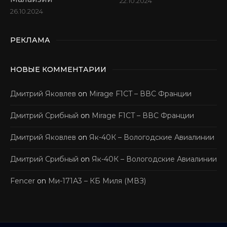
22.10.2024
26.10.2024
РЕКЛАМА
НОВЫЕ КОММЕНТАРИИ
Дмитрий Яковлев
on
Mirage F1CT – ВВС Франции
Дмитрий Срибный
on
Mirage F1CT – ВВС Франции
Дмитрий Яковлев
on
Як-40К – Вологодские Авиалинии
Дмитрий Срибный
on
Як-40К – Вологодские Авиалинии
Fencer
on
Ми-171А3 – КБ Миля (МВЗ)