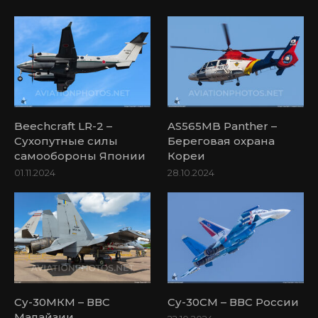
Beechcraft LR-2 –
AS565MB Panther –
Сухопутные силы
Береговая охрана
самообороны Японии
Кореи
01.11.2024
28.10.2024
Су-30МКМ – ВВС
Су-30СМ – ВВС России
Малайзии