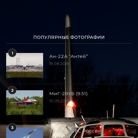
ПОПУЛЯРНЫЕ ФОТОГРАФИИ
1
Ан-22А “Антей”
19.08.2018
2
МиГ-29УБ (9.51)
10.09.2018
3
Су-35С – ВВС России
08.09.2019