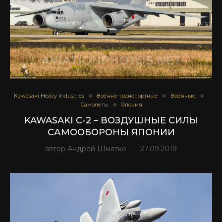
Kawasaki Heavy Industries
Военно-транспортные
Военные
Самолеты
Япония
KAWASAKI C-2 – ВОЗДУШНЫЕ СИЛЫ
САМООБОРОНЫ ЯПОНИИ
автор
Андрей Шматко
27.09.2019