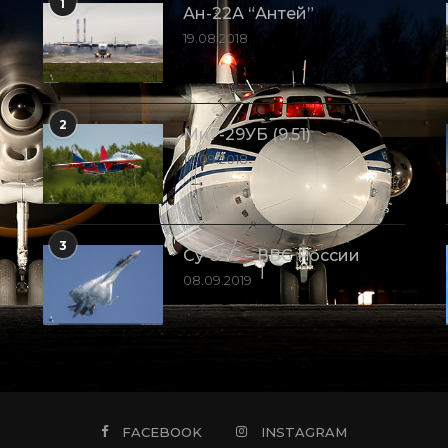
1
Ан-22А “Антей”
19.08.2018
2
МиГ-29УБ (9.51)
10.09.2018
3
Су-35С – ВВС России
08.09.2019
FACEBOOK
INSTAGRAM