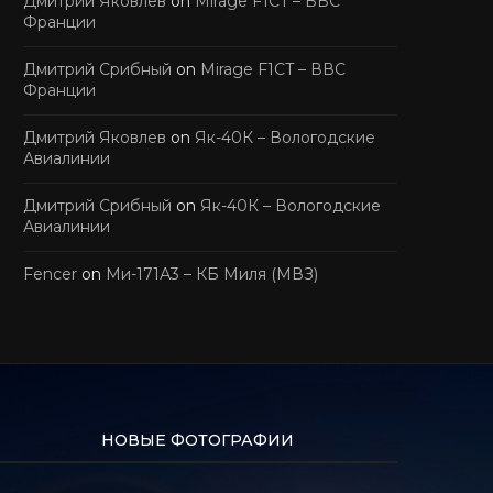
Дмитрий Яковлев
on
Mirage F1CT – ВВС
Франции
Дмитрий Срибный
on
Mirage F1CT – ВВС
Франции
Дмитрий Яковлев
on
Як-40К – Вологодские
Авиалинии
Дмитрий Срибный
on
Як-40К – Вологодские
Авиалинии
Fencer
on
Ми-171А3 – КБ Миля (МВЗ)
НОВЫЕ ФОТОГРАФИИ