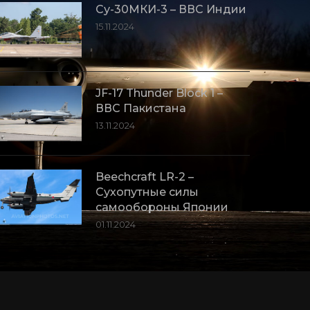
Су-30МКИ-3 – ВВС Индии
15.11.2024
JF-17 Thunder Block 1 –
ВВС Пакистана
13.11.2024
Beechcraft LR-2 –
Сухопутные силы
самообороны Японии
01.11.2024