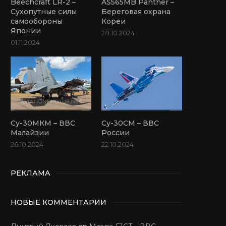
Beechcraft LR-2 –
AS565MB Panther –
Сухопутные силы
Береговая охрана
самообороны
Кореи
Японии
28.10.2024
01.11.2024
Су-30МКМ – ВВС
Су-30СМ – ВВС
Малайзии
России
26.10.2024
22.10.2024
РЕКЛАМА
НОВЫЕ КОММЕНТАРИИ