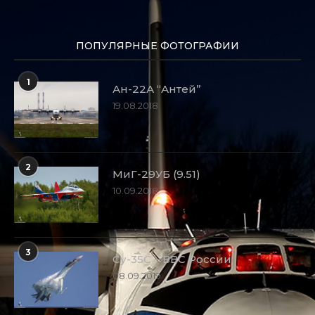
ПОПУЛЯРНЫЕ ФОТОГРАФИИ
1
Ан-22А “Антей”
19.08.2018
2
МиГ-29УБ (9.51)
10.09.2018
3
Су-35С – ВВС России
08.09.2019