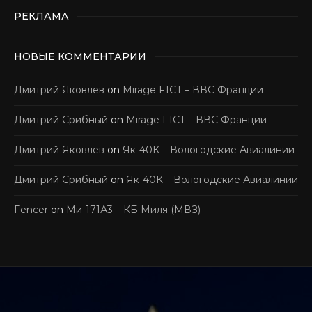
РЕКЛАМА
НОВЫЕ КОММЕНТАРИИ
Дмитрий Яковлев
on
Mirage F1CT – ВВС Франции
Дмитрий Срибный
on
Mirage F1CT – ВВС Франции
Дмитрий Яковлев
on
Як-40К – Вологодские Авиалинии
Дмитрий Срибный
on
Як-40К – Вологодские Авиалинии
Fencer
on
Ми-171А3 – КБ Миля (МВЗ)