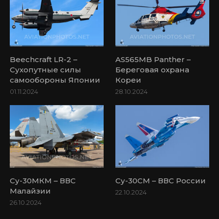
Beechcraft LR-2 –
AS565MB Panther –
Сухопутные силы
Береговая охрана
самообороны Японии
Кореи
01.11.2024
28.10.2024
Су-30МКМ – ВВС
Су-30СМ – ВВС России
Малайзии
22.10.2024
26.10.2024