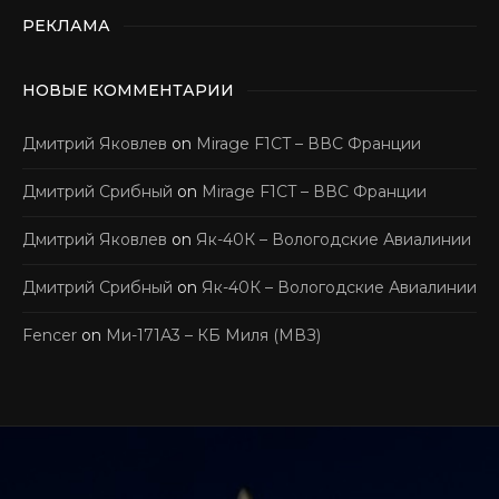
РЕКЛАМА
НОВЫЕ КОММЕНТАРИИ
Дмитрий Яковлев
on
Mirage F1CT – ВВС Франции
Дмитрий Срибный
on
Mirage F1CT – ВВС Франции
Дмитрий Яковлев
on
Як-40К – Вологодские Авиалинии
Дмитрий Срибный
on
Як-40К – Вологодские Авиалинии
Fencer
on
Ми-171А3 – КБ Миля (МВЗ)