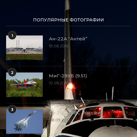
ПОПУЛЯРНЫЕ ФОТОГРАФИИ
1
Ан-22А “Антей”
19.08.2018
2
МиГ-29УБ (9.51)
10.09.2018
3
Су-35С – ВВС России
08.09.2019