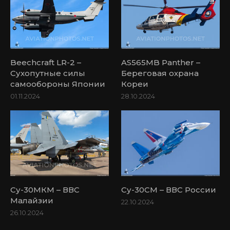
Beechcraft LR-2 –
AS565MB Panther –
Сухопутные силы
Береговая охрана
самообороны Японии
Кореи
01.11.2024
28.10.2024
Су-30МКМ – ВВС
Су-30СМ – ВВС России
Малайзии
22.10.2024
26.10.2024