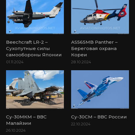
Beechcraft LR-2 –
AS565MB Panther –
Сухопутные силы
Береговая охрана
самообороны Японии
Кореи
01.11.2024
28.10.2024
Су-30МКМ – ВВС
Су-30СМ – ВВС России
Малайзии
22.10.2024
26.10.2024