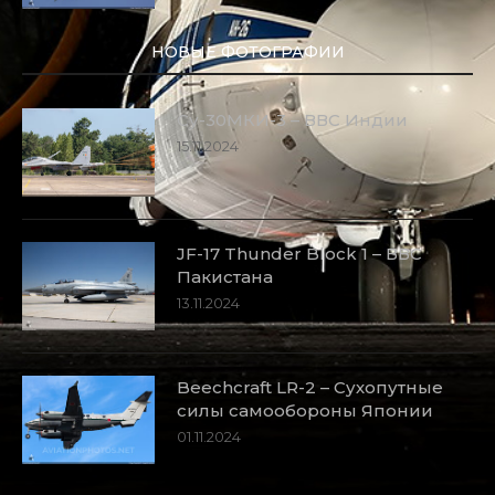
НОВЫЕ ФОТОГРАФИИ
Су-30МКИ-3 – ВВС Индии
15.11.2024
JF-17 Thunder Block 1 – ВВС
Пакистана
13.11.2024
Beechcraft LR-2 – Сухопутные
силы самообороны Японии
01.11.2024