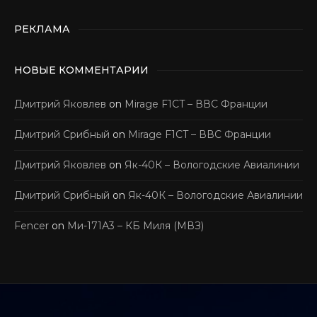
РЕКЛАМА
НОВЫЕ КОММЕНТАРИИ
Дмитрий Яковлев
on
Mirage F1CT – ВВС Франции
Дмитрий Срибный
on
Mirage F1CT – ВВС Франции
Дмитрий Яковлев
on
Як-40К – Вологодские Авиалинии
Дмитрий Срибный
on
Як-40К – Вологодские Авиалинии
Fencer
on
Ми-171А3 – КБ Миля (МВЗ)