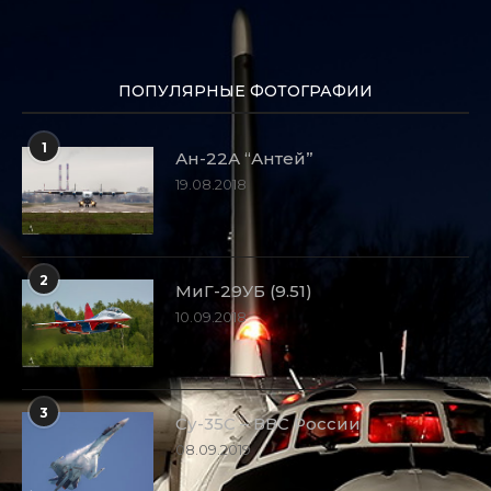
ПОПУЛЯРНЫЕ ФОТОГРАФИИ
1
Ан-22А “Антей”
19.08.2018
2
МиГ-29УБ (9.51)
10.09.2018
3
Су-35С – ВВС России
08.09.2019