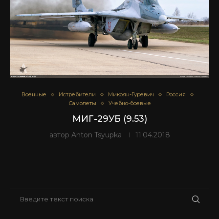
Военные
Истребители
Микоян-Гуревич
Россия
Самолеты
Учебно-боевые
МИГ-29УБ (9.53)
автор
Anton Tsyupka
11.04.2018