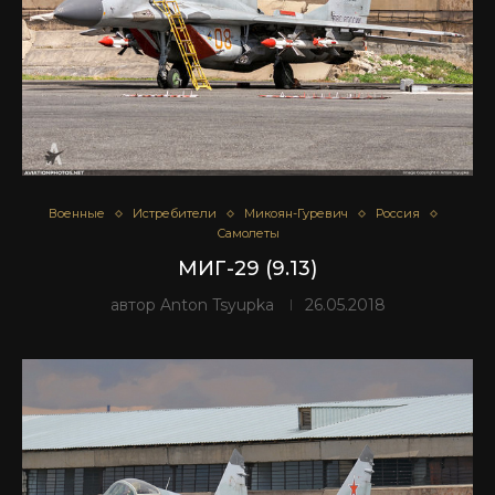
Военные
Истребители
Микоян-Гуревич
Россия
Самолеты
МИГ-29 (9.13)
автор
Anton Tsyupka
26.05.2018