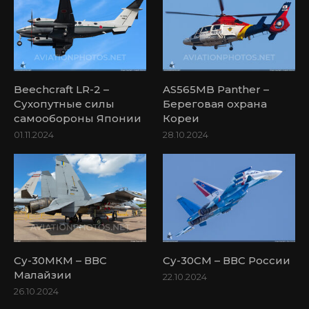
Beechcraft LR-2 –
AS565MB Panther –
Сухопутные силы
Береговая охрана
самообороны Японии
Кореи
01.11.2024
28.10.2024
Су-30МКМ – ВВС
Су-30СМ – ВВС России
Малайзии
22.10.2024
26.10.2024