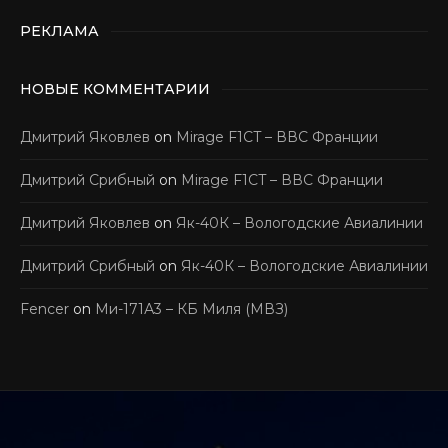
РЕКЛАМА
НОВЫЕ КОММЕНТАРИИ
Дмитрий Яковлев
on
Mirage F1CT – ВВС Франции
Дмитрий Срибный
on
Mirage F1CT – ВВС Франции
Дмитрий Яковлев
on
Як-40К – Вологодские Авиалинии
Дмитрий Срибный
on
Як-40К – Вологодские Авиалинии
Fencer
on
Ми-171А3 – КБ Миля (МВЗ)