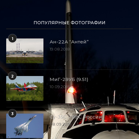
ПОПУЛЯРНЫЕ ФОТОГРАФИИ
1
Ан-22А “Антей”
19.08.2018
2
МиГ-29УБ (9.51)
10.09.2018
3
Су-35С – ВВС России
08.09.2019