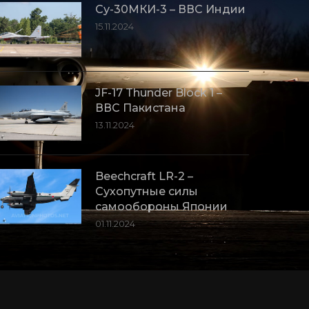
Су-30МКИ-3 – ВВС Индии
15.11.2024
JF-17 Thunder Block 1 –
ВВС Пакистана
13.11.2024
Beechcraft LR-2 –
Сухопутные силы
самообороны Японии
01.11.2024