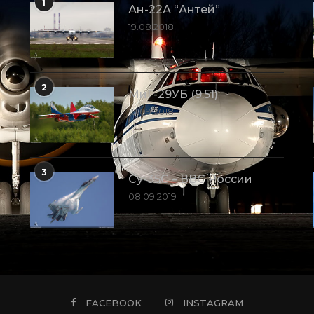
1
Ан-22А “Антей”
19.08.2018
2
МиГ-29УБ (9.51)
10.09.2018
3
Су-35С – ВВС России
08.09.2019
FACEBOOK
INSTAGRAM