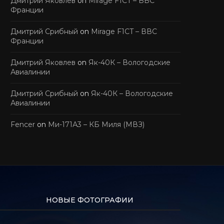
Дмитрий Яковлев
on
Mirage F1CT – ВВС
Франции
Дмитрий Срибный
on
Mirage F1CT – ВВС
Франции
Дмитрий Яковлев
on
Як-40К – Вологодские
Авиалинии
Дмитрий Срибный
on
Як-40К – Вологодские
Авиалинии
Fencer
on
Ми-171А3 – КБ Миля (МВЗ)
НОВЫЕ ФОТОГРАФИИ