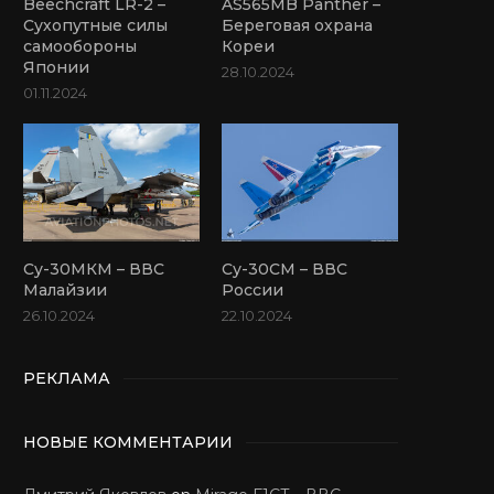
Beechcraft LR-2 –
AS565MB Panther –
Сухопутные силы
Береговая охрана
самообороны
Кореи
Японии
28.10.2024
01.11.2024
Су-30МКМ – ВВС
Су-30СМ – ВВС
Малайзии
России
26.10.2024
22.10.2024
РЕКЛАМА
НОВЫЕ КОММЕНТАРИИ