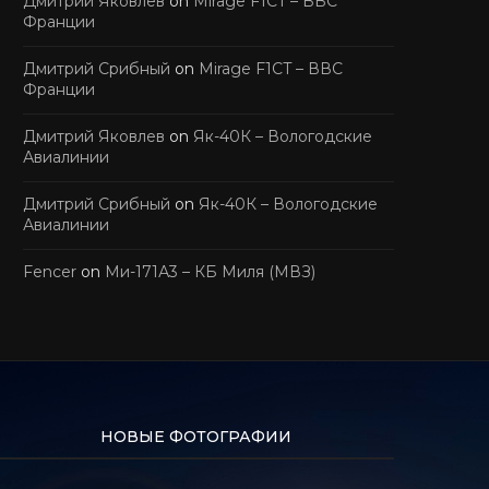
Дмитрий Яковлев
on
Mirage F1CT – ВВС
Франции
Дмитрий Срибный
on
Mirage F1CT – ВВС
Франции
Дмитрий Яковлев
on
Як-40К – Вологодские
Авиалинии
Дмитрий Срибный
on
Як-40К – Вологодские
Авиалинии
Fencer
on
Ми-171А3 – КБ Миля (МВЗ)
НОВЫЕ ФОТОГРАФИИ