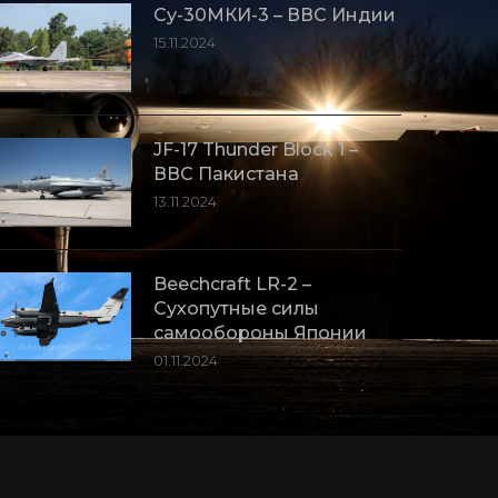
Су-30МКИ-3 – ВВС Индии
15.11.2024
JF-17 Thunder Block 1 –
ВВС Пакистана
13.11.2024
Beechcraft LR-2 –
Сухопутные силы
самообороны Японии
01.11.2024