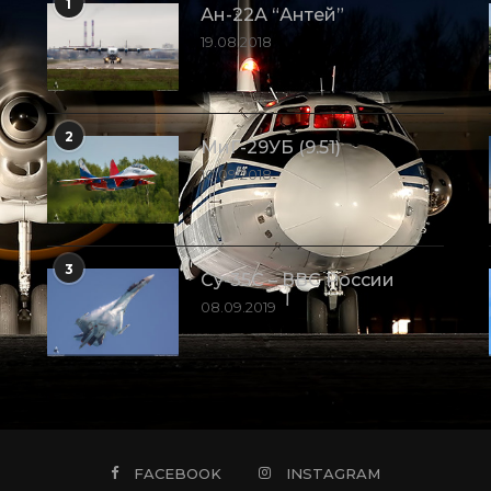
1
Ан-22А “Антей”
19.08.2018
2
МиГ-29УБ (9.51)
10.09.2018
3
Су-35С – ВВС России
08.09.2019
FACEBOOK
INSTAGRAM