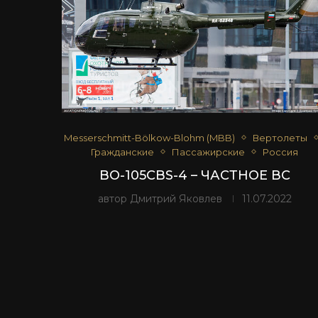
Messerschmitt-Bölkow-Blohm (MBB)
Вертолеты
Гражданские
Пассажирские
Россия
BO-105CBS-4 – ЧАСТНОЕ ВС
автор
Дмитрий Яковлев
11.07.2022