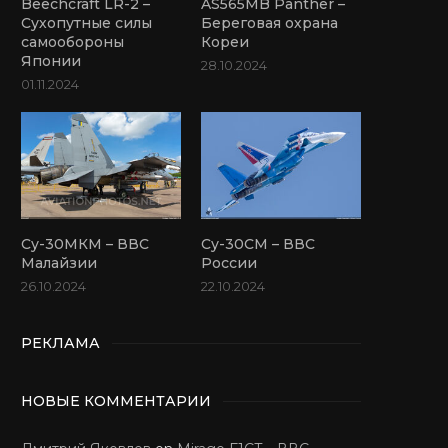
Beechcraft LR-2 –
AS565MB Panther –
Сухопутные силы
Береговая охрана
самообороны
Кореи
Японии
28.10.2024
01.11.2024
Су-30МКМ – ВВС
Су-30СМ – ВВС
Малайзии
России
26.10.2024
22.10.2024
РЕКЛАМА
НОВЫЕ КОММЕНТАРИИ