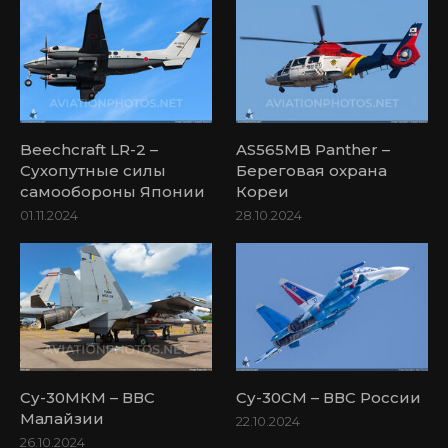
Beechcraft LR-2 –
AS565MB Panther –
Сухопутные силы
Береговая охрана
самообороны Японии
Кореи
01.11.2024
28.10.2024
Су-30МКМ – ВВС
Су-30СМ – ВВС России
Малайзии
22.10.2024
26.10.2024