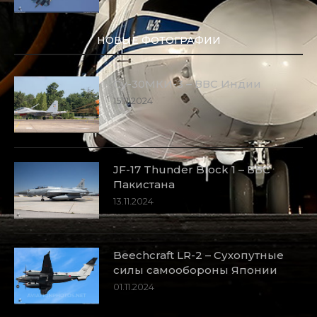
НОВЫЕ ФОТОГРАФИИ
Су-30МКИ-3 – ВВС Индии
15.11.2024
JF-17 Thunder Block 1 – ВВС
Пакистана
13.11.2024
Beechcraft LR-2 – Сухопутные
силы самообороны Японии
01.11.2024