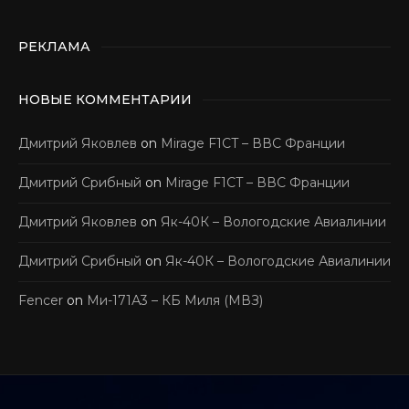
РЕКЛАМА
НОВЫЕ КОММЕНТАРИИ
Дмитрий Яковлев
on
Mirage F1CT – ВВС Франции
Дмитрий Срибный
on
Mirage F1CT – ВВС Франции
Дмитрий Яковлев
on
Як-40К – Вологодские Авиалинии
Дмитрий Срибный
on
Як-40К – Вологодские Авиалинии
Fencer
on
Ми-171А3 – КБ Миля (МВЗ)