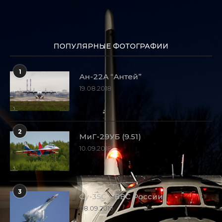
ПОПУЛЯРНЫЕ ФОТОГРАФИИ
1
Ан-22А “Антей”
19.08.2018
2
МиГ-29УБ (9.51)
10.09.2018
3
Су-35С – ВВС России
08.09.2019