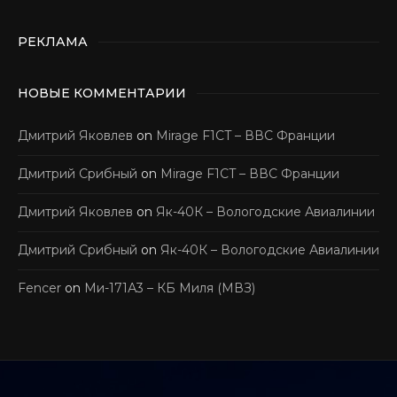
РЕКЛАМА
НОВЫЕ КОММЕНТАРИИ
Дмитрий Яковлев
on
Mirage F1CT – ВВС Франции
Дмитрий Срибный
on
Mirage F1CT – ВВС Франции
Дмитрий Яковлев
on
Як-40К – Вологодские Авиалинии
Дмитрий Срибный
on
Як-40К – Вологодские Авиалинии
Fencer
on
Ми-171А3 – КБ Миля (МВЗ)