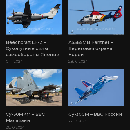
Beechcraft LR-2 –
AS565MB Panther –
Сухопутные силы
Береговая охрана
самообороны Японии
Кореи
01.11.2024
28.10.2024
Су-30МКМ – ВВС
Су-30СМ – ВВС России
Малайзии
22.10.2024
26.10.2024