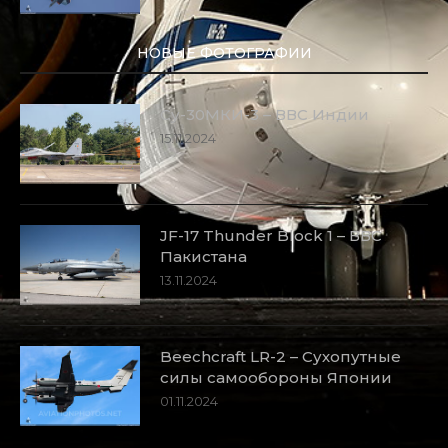
НОВЫЕ ФОТОГРАФИИ
Су-30МКИ-3 – ВВС Индии
15.11.2024
JF-17 Thunder Block 1 – ВВС
Пакистана
13.11.2024
Beechcraft LR-2 – Сухопутные
силы самообороны Японии
01.11.2024