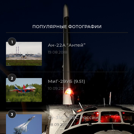
ПОПУЛЯРНЫЕ ФОТОГРАФИИ
1
Ан-22А “Антей”
19.08.2018
2
МиГ-29УБ (9.51)
10.09.2018
3
Су-35С – ВВС России
08.09.2019