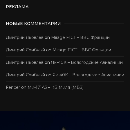
РЕКЛАМА
НОВЫЕ КОММЕНТАРИИ
Дмитрий Яковлев
on
Mirage F1CT – ВВС Франции
Дмитрий Срибный
on
Mirage F1CT – ВВС Франции
Дмитрий Яковлев
on
Як-40К – Вологодские Авиалинии
Дмитрий Срибный
on
Як-40К – Вологодские Авиалинии
Fencer
on
Ми-171А3 – КБ Миля (МВЗ)