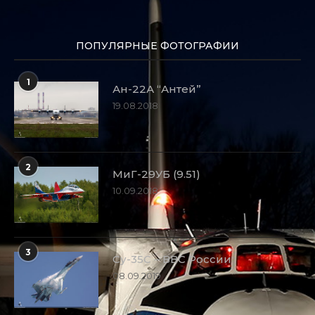
ПОПУЛЯРНЫЕ ФОТОГРАФИИ
1
Ан-22А “Антей”
19.08.2018
2
МиГ-29УБ (9.51)
10.09.2018
3
Су-35С – ВВС России
08.09.2019