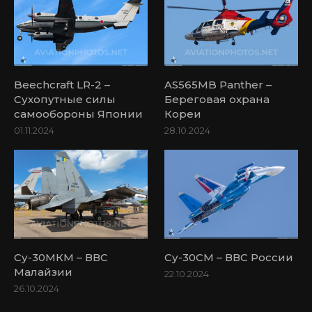
Beechcraft LR-2 –
AS565MB Panther –
Сухопутные силы
Береговая охрана
самообороны Японии
Кореи
01.11.2024
28.10.2024
Су-30МКМ – ВВС
Су-30СМ – ВВС России
Малайзии
22.10.2024
26.10.2024