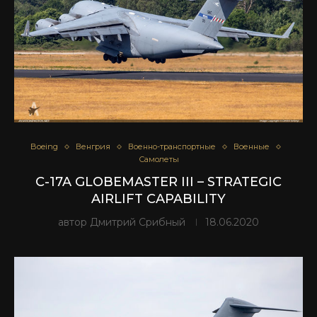
Boeing
Венгрия
Военно-транспортные
Военные
Самолеты
C-17A GLOBEMASTER III – STRATEGIC
AIRLIFT CAPABILITY
автор
Дмитрий Срибный
18.06.2020