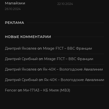
Малайзии
22.10.2024
26.10.2024
РЕКЛАМА
НОВЫЕ КОММЕНТАРИИ
Дмитрий Яковлев
on
Mirage F1CT – ВВС Франции
Дмитрий Срибный
on
Mirage F1CT – ВВС Франции
Дмитрий Яковлев
on
Як-40К – Вологодские Авиалинии
Дмитрий Срибный
on
Як-40К – Вологодские Авиалинии
Fencer
on
Ми-171А3 – КБ Миля (МВЗ)