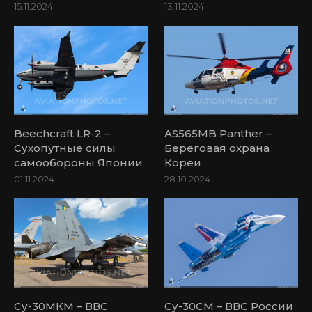
15.11.2024
13.11.2024
Beechcraft LR-2 –
AS565MB Panther –
Сухопутные силы
Береговая охрана
самообороны Японии
Кореи
01.11.2024
28.10.2024
Су-30МКМ – ВВС
Су-30СМ – ВВС России