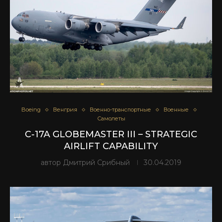
Boeing
Венгрия
Военно-транспортные
Военные
Самолеты
C-17A GLOBEMASTER III – STRATEGIC
AIRLIFT CAPABILITY
автор
Дмитрий Срибный
30.04.2019