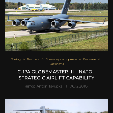
Boeing
Венгрия
Военно-транспортные
Военные
Самолеты
C-17A GLOBEMASTER III – NATO –
STRATEGIC AIRLIFT CAPABILITY
автор
Anton Tsyupka
06.12.2018