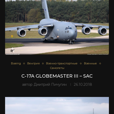
Boeing
Венгрия
Военно-транспортные
Военные
Самолеты
C-17A GLOBEMASTER III – SAC
автор
Дмитрий Пичугин
26.10.2018