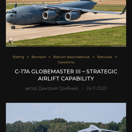
Boeing
Венгрия
Военно-транспортные
Военные
Самолеты
C-17A GLOBEMASTER III – STRATEGIC
AIRLIFT CAPABILITY
автор
Дмитрий Срибный
24.11.2020