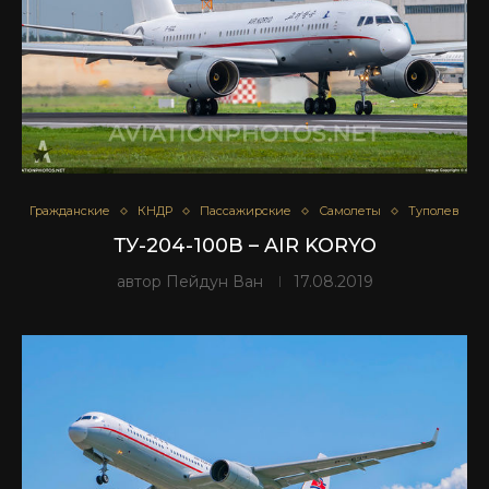
Гражданские
КНДР
Пассажирские
Самолеты
Туполев
ТУ-204-100В – AIR KORYO
автор
Пейдун Ван
17.08.2019