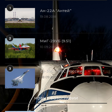
1
Ан-22А “Антей”
19.08.2018
2
МиГ-29УБ (9.51)
10.09.2018
3
Су-35С – ВВС России
08.09.2019
НОВЫЕ ФОТОГРАФИИ