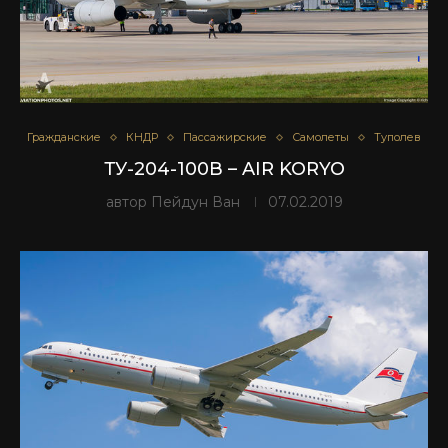
Гражданские
КНДР
Пассажирские
Самолеты
Туполев
ТУ-204-100В – AIR KORYO
автор
Пейдун Ван
07.02.2019