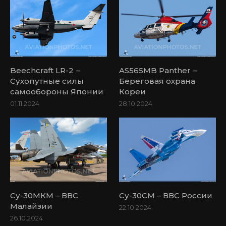
Beechcraft LR-2 –
AS565MB Panther –
Сухопутные силы
Береговая охрана
самообороны Японии
Кореи
01.11.2024
28.10.2024
Су-30МКМ – ВВС
Су-30СМ – ВВС России
Малайзии
22.10.2024
26.10.2024