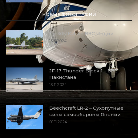
НОВЫЕ ФОТОГРАФИИ
Су-30МКИ-3 – ВВС Индии
15.11.2024
JF-17 Thunder Block 1 – ВВС
Пакистана
13.11.2024
Beechcraft LR-2 – Сухопутные
силы самообороны Японии
01.11.2024