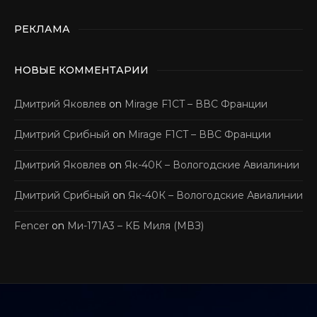
РЕКЛАМА
НОВЫЕ КОММЕНТАРИИ
Дмитрий Яковлев
on
Mirage F1CT – ВВС Франции
Дмитрий Срибный
on
Mirage F1CT – ВВС Франции
Дмитрий Яковлев
on
Як-40К – Вологодские Авиалинии
Дмитрий Срибный
on
Як-40К – Вологодские Авиалинии
Fencer
on
Ми-171А3 – КБ Миля (МВЗ)