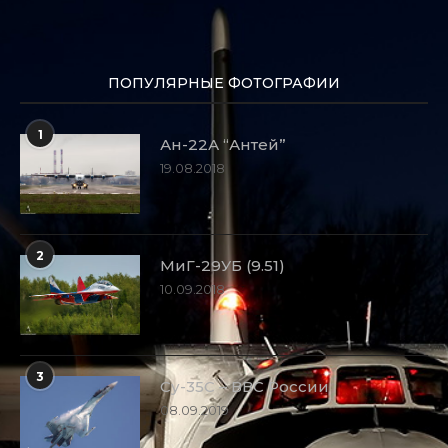
ПОПУЛЯРНЫЕ ФОТОГРАФИИ
1
Ан-22А “Антей”
19.08.2018
2
МиГ-29УБ (9.51)
10.09.2018
3
Су-35С – ВВС России
08.09.2019