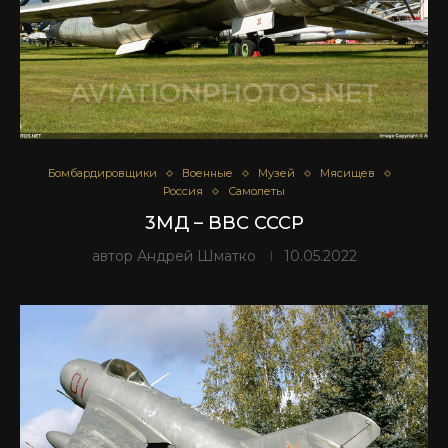
Бомбардировщики
Военные
Музей
Мясищев
Россия
Самолеты
3МД – ВВС СССР
автор
Андрей Шматко
10.05.2022