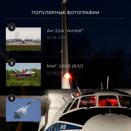
ПОПУЛЯРНЫЕ ФОТОГРАФИИ
1
Ан-22А “Антей”
19.08.2018
2
МиГ-29УБ (9.51)
10.09.2018
3
Су-35С – ВВС России
08.09.2019