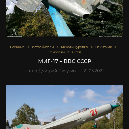
Военные
Истребители
Микоян-Гуревич
Памятник
Самолеты
СССР
МИГ-17 – ВВС СССР
автор
Дмитрий Пичугин
21.03.2021