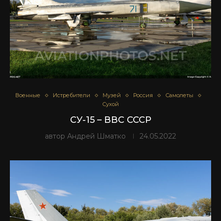
Военные
Истребители
Музей
Россия
Самолеты
Сухой
СУ-15 – ВВС СССР
автор
Андрей Шматко
24.05.2022