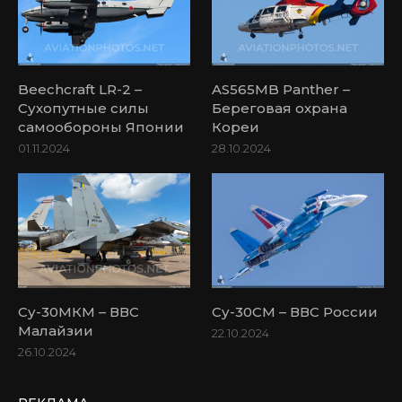
Beechcraft LR-2 –
AS565MB Panther –
Сухопутные силы
Береговая охрана
самообороны Японии
Кореи
01.11.2024
28.10.2024
Су-30МКМ – ВВС
Су-30СМ – ВВС России
Малайзии
22.10.2024
26.10.2024