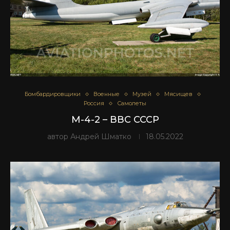
Бомбардировщики
Военные
Музей
Мясищев
Россия
Самолеты
М-4-2 – ВВС СССР
автор
Андрей Шматко
18.05.2022