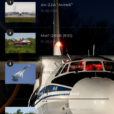
1
Ан-22А “Антей”
19.08.2018
2
МиГ-29УБ (9.51)
10.09.2018
3
Су-35С – ВВС России
08.09.2019
НОВЫЕ ФОТОГРАФИИ
Су-30МКИ-3 – ВВС Индии