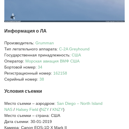
Информация о ЛА
Производитель:
Grumman
Тип летательного аппарата:
C-2A
Greyhound
Государственная принадлежность:
США
Оператор:
Морская авиация ВМФ США
Бортовой номер:
34
Регистрационный номер:
162158
Серийный номер:
38
Условия съемки
Место съемки – аэродром:
San Diego – North Island
NAS
/
Halsey Field
(
NZY
/
KNZY
)
Место съемки – страна: США
Дата съемки: 30-01-2019
Камера: Canon EOS-1D X Mark II