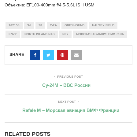
Объектив: EF100-400mm f/4.5-5.6L IS II USM
162158
34
38
C-2A
GREYHOUND
HALSEY FIELD
KNZY
NORTH ISLAND NAS
NZY
МОРСКАЯ АВИАЦИЯ ВМФ США
SHARE
PREVIOUS POST
Су-24М – ВВС России
NEXT POST
Rafale M – Морская авиация ВМФ Франции
RELATED POSTS