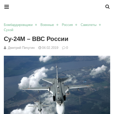
Бомбардировщики
Военные
Россия
Самолеты
Сухой
Су-24М – ВВС России
Дмитрий Пичугин
04.02.2019
0