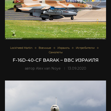
Lockheed Martin
Военные
Израиль
Истребители
Самолеты
F-16D-40-CF BARAK – ВВС ИЗРАИЛЯ
автор
Alex van Noye
13.09.2020