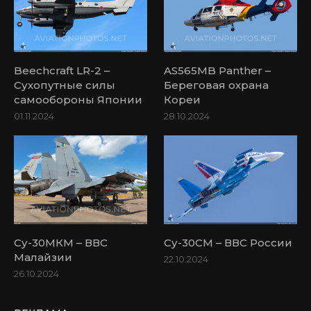
Beechcraft LR-2 –
AS565MB Panther –
Сухопутные силы
Береговая охрана
самообороны Японии
Кореи
01.11.2024
28.10.2024
Су-30МКМ – ВВС
Су-30СМ – ВВС России
Малайзии
22.10.2024
26.10.2024