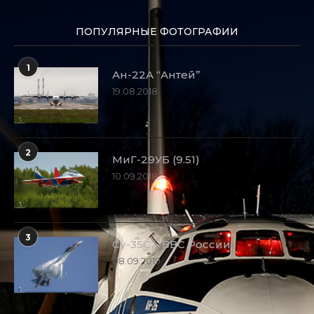
ПОПУЛЯРНЫЕ ФОТОГРАФИИ
1
Ан-22А “Антей”
19.08.2018
2
МиГ-29УБ (9.51)
10.09.2018
3
Су-35С – ВВС России
08.09.2019