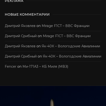
РЕКЛАМА
НОВЫЕ КОММЕНТАРИИ
Дмитрий Яковлев
on
Mirage F1CT – ВВС Франции
Дмитрий Срибный
on
Mirage F1CT – ВВС Франции
Дмитрий Яковлев
on
Як-40К – Вологодские Авиалинии
Дмитрий Срибный
on
Як-40К – Вологодские Авиалинии
Fencer
on
Ми-171А3 – КБ Миля (МВЗ)