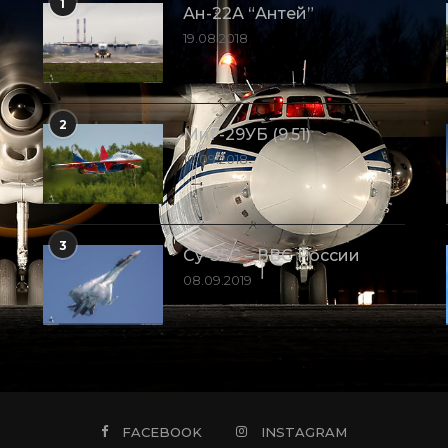
1
Ан-22А “Антей”
19.08.2018
2
МиГ-29УБ (9.51)
10.09.2018
3
Су-35С – ВВС России
08.09.2019
FACEBOOK
INSTAGRAM