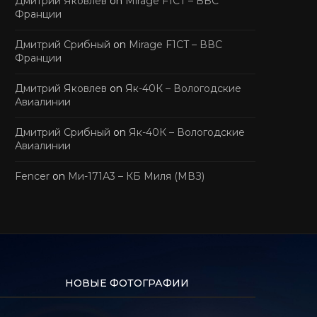
Дмитрий Яковлев
on
Mirage F1CT – ВВС
Франции
Дмитрий Срибный
on
Mirage F1CT – ВВС
Франции
Дмитрий Яковлев
on
Як-40К – Вологодские
Авиалинии
Дмитрий Срибный
on
Як-40К – Вологодские
Авиалинии
Fencer
on
Ми-171А3 – КБ Миля (МВЗ)
НОВЫЕ ФОТОГРАФИИ