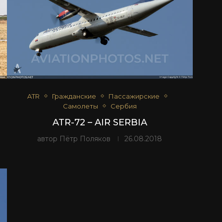
ATR
Гражданские
Пассажирские
Самолеты
Сербия
ATR-72 – AIR SERBIA
автор
Пётр Поляков
26.08.2018