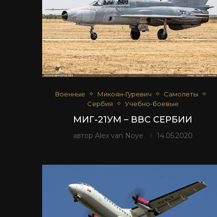
Военные
Микоян-Гуревич
Самолеты
Сербия
Учебно-боевые
МИГ-21УМ – ВВС СЕРБИИ
автор
Alex van Noye
14.05.2020