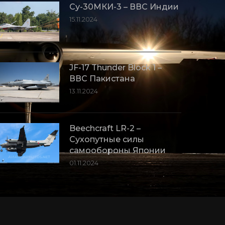
Су-30МКИ-3 – ВВС Индии
15.11.2024
JF-17 Thunder Block 1 –
ВВС Пакистана
13.11.2024
Beechcraft LR-2 –
Сухопутные силы
самообороны Японии
01.11.2024