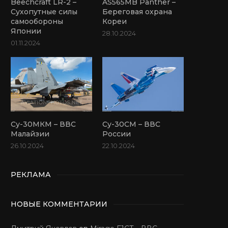
Beechcraft LR-2 –
AS565MB Panther –
Сухопутные силы
Береговая охрана
самообороны
Кореи
Японии
28.10.2024
01.11.2024
Су-30МКМ – ВВС
Су-30СМ – ВВС
Малайзии
России
26.10.2024
22.10.2024
РЕКЛАМА
НОВЫЕ КОММЕНТАРИИ