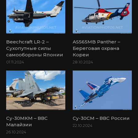
Beechcraft LR-2 –
AS565MB Panther –
Сухопутные силы
Береговая охрана
самообороны Японии
Кореи
01.11.2024
28.10.2024
Су-30МКМ – ВВС
Су-30СМ – ВВС России
Малайзии
22.10.2024
26.10.2024