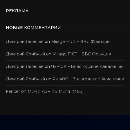
РЕКЛАМА
НОВЫЕ КОММЕНТАРИИ
Дмитрий Яковлев
on
Mirage F1CT – ВВС Франции
Дмитрий Срибный
on
Mirage F1CT – ВВС Франции
Дмитрий Яковлев
on
Як-40К – Вологодские Авиалинии
Дмитрий Срибный
on
Як-40К – Вологодские Авиалинии
Fencer
on
Ми-171А3 – КБ Миля (МВЗ)