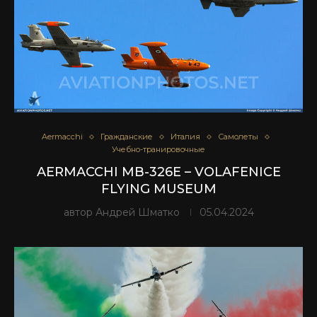
Aermacchi
Гражданские
Италия
Самолеты
Учебно-транировочные
AERMACCHI MB-326E – VOLAFENICE
FLYING MUSEUM
автор
Андрей Шматко
05.04.2024