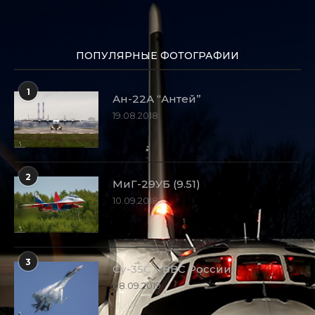
ПОПУЛЯРНЫЕ ФОТОГРАФИИ
1
Ан-22А “Антей”
19.08.2018
2
МиГ-29УБ (9.51)
10.09.2018
3
Су-35С – ВВС России
08.09.2019