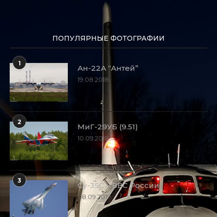
ПОПУЛЯРНЫЕ ФОТОГРАФИИ
1
Ан-22А “Антей”
19.08.2018
2
МиГ-29УБ (9.51)
10.09.2018
3
Су-35С – ВВС России
08.09.2019