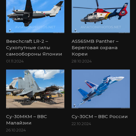
Beechcraft LR-2 –
AS565MB Panther –
Сухопутные силы
Береговая охрана
самообороны Японии
Кореи
01.11.2024
28.10.2024
Су-30МКМ – ВВС
Су-30СМ – ВВС России
Малайзии
22.10.2024
26.10.2024