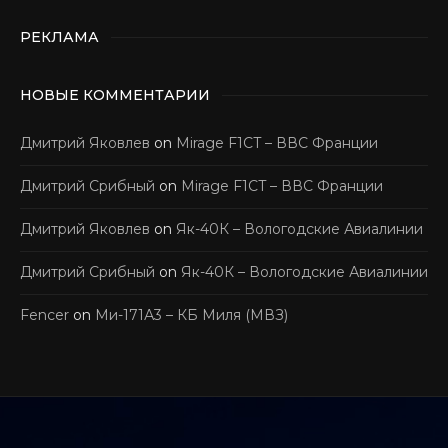
РЕКЛАМА
НОВЫЕ КОММЕНТАРИИ
Дмитрий Яковлев
on
Mirage F1CT – ВВС Франции
Дмитрий Срибный
on
Mirage F1CT – ВВС Франции
Дмитрий Яковлев
on
Як-40К – Вологодские Авиалинии
Дмитрий Срибный
on
Як-40К – Вологодские Авиалинии
Fencer
on
Ми-171А3 – КБ Миля (МВЗ)