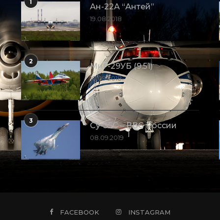
1
Ан-22А “Антей”
19.08.2018
2
МиГ-29УБ (9.51)
10.09.2018
3
Су-35С – ВВС России
08.09.2019
FACEBOOK
INSTAGRAM