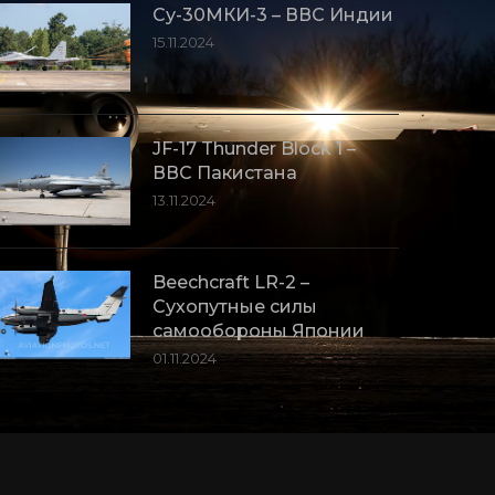
Су-30МКИ-3 – ВВС Индии
15.11.2024
JF-17 Thunder Block 1 –
ВВС Пакистана
13.11.2024
Beechcraft LR-2 –
Сухопутные силы
самообороны Японии
01.11.2024