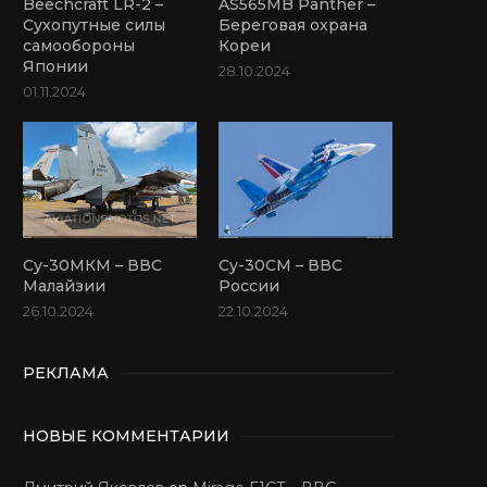
Beechcraft LR-2 –
AS565MB Panther –
Сухопутные силы
Береговая охрана
самообороны
Кореи
Японии
28.10.2024
01.11.2024
Су-30МКМ – ВВС
Су-30СМ – ВВС
Малайзии
России
26.10.2024
22.10.2024
РЕКЛАМА
НОВЫЕ КОММЕНТАРИИ