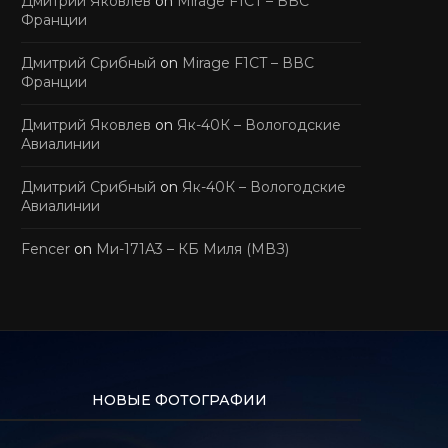
Дмитрий Яковлев
on
Mirage F1CT – ВВС
Франции
Дмитрий Срибный
on
Mirage F1CT – ВВС
Франции
Дмитрий Яковлев
on
Як-40К – Вологодские
Авиалинии
Дмитрий Срибный
on
Як-40К – Вологодские
Авиалинии
Fencer
on
Ми-171А3 – КБ Миля (МВЗ)
НОВЫЕ ФОТОГРАФИИ