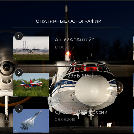
ПОПУЛЯРНЫЕ ФОТОГРАФИИ
1
Ан-22А “Антей”
19.08.2018
2
МиГ-29УБ (9.51)
10.09.2018
3
Су-35С – ВВС России
08.09.2019