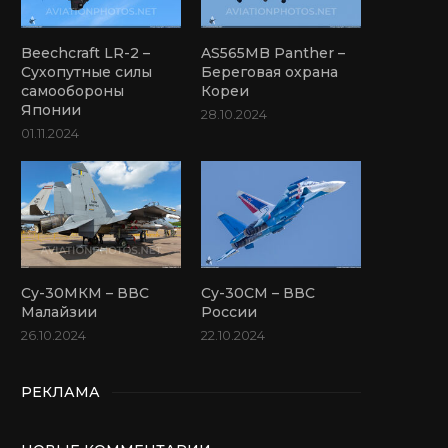
Beechcraft LR-2 –
AS565MB Panther –
Сухопутные силы
Береговая охрана
самообороны
Кореи
Японии
28.10.2024
01.11.2024
Су-30МКМ – ВВС
Су-30СМ – ВВС
Малайзии
России
26.10.2024
22.10.2024
РЕКЛАМА