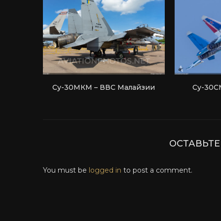
Су-30МКМ – ВВС Малайзии
Су-30С
ОСТАВЬТ
You must be
logged in
to post a comment.