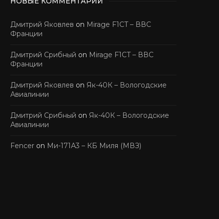
НОВЫЕ КОММЕНТАРИИ
Дмитрий Яковлев
on
Mirage F1CT – ВВС
Франции
Дмитрий Срибный
on
Mirage F1CT – ВВС
Франции
Дмитрий Яковлев
on
Як-40К – Вологодские
Авиалинии
Дмитрий Срибный
on
Як-40К – Вологодские
Авиалинии
Fencer
on
Ми-171А3 – КБ Миля (МВЗ)