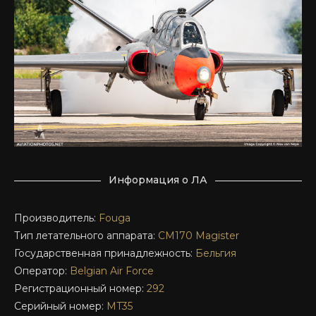
Информация о ЛА
Производитель:
Fouga
Тип летательного аппарата:
CM170
Magister
Государственная принадлежность:
Бельгия
Оператор:
Belgian Air Force
Регистрационный номер:
292
Серийный номер:
MT35