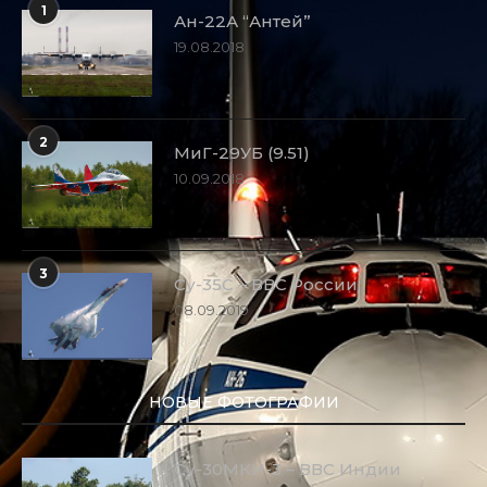
1
Ан-22А “Антей”
19.08.2018
2
МиГ-29УБ (9.51)
10.09.2018
3
Су-35С – ВВС России
08.09.2019
НОВЫЕ ФОТОГРАФИИ
Су-30МКИ-3 – ВВС Индии