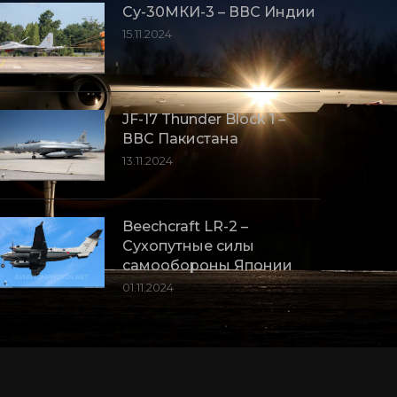
Су-30МКИ-3 – ВВС Индии
15.11.2024
JF-17 Thunder Block 1 –
ВВС Пакистана
13.11.2024
Beechcraft LR-2 –
Сухопутные силы
самообороны Японии
01.11.2024