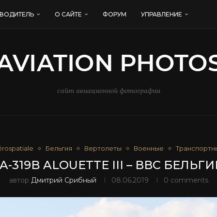
ВОДИТЕЛЬ
О САЙТЕ
ФОРУМ
УПРАВЛЕНИЕ
сайт авиационной фотографии
rospatiale
Бельгия
Вертолеты
Военные
Транспортн
A-319B ALOUETTE III – ВВС БЕЛЬГ
автор
Дмитрий Срибный
08.06.2019
0 comments