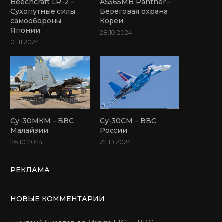
Beechcraft LR-2 –
AS565MB Panther –
Сухопутные силы
Береговая охрана
самообороны
Кореи
Японии
28.10.2024
01.11.2024
Су-30МКМ – ВВС
Су-30СМ – ВВС
Малайзии
России
26.10.2024
22.10.2024
РЕКЛАМА
НОВЫЕ КОММЕНТАРИИ