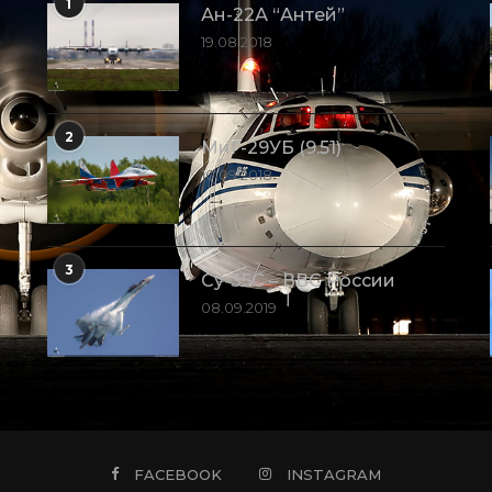
1
Ан-22А “Антей”
19.08.2018
2
МиГ-29УБ (9.51)
10.09.2018
3
Су-35С – ВВС России
08.09.2019
FACEBOOK
INSTAGRAM