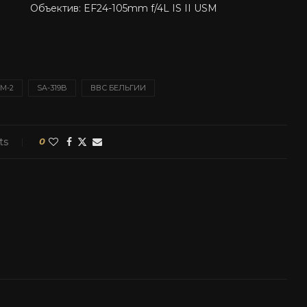
Объектив: EF24-105mm f/4L IS II USM
M-2
SA-319B
ВВС БЕЛЬГИИ
ts
0