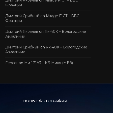
Дмитрий Яковлев
on
Mirage F1CT – ВВС
Франции
Дмитрий Срибный
on
Mirage F1CT – ВВС
Франции
Дмитрий Яковлев
on
Як-40К – Вологодские
Авиалинии
Дмитрий Срибный
on
Як-40К – Вологодские
Авиалинии
Fencer
on
Ми-171А3 – КБ Миля (МВЗ)
НОВЫЕ ФОТОГРАФИИ