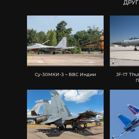
ДРУГ
Су-30МКИ-3 – ВВС Индии
JF-17 Thu
П