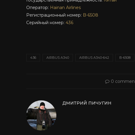
Государственная принадлежность:
Китай
Оператор:
Hainan Airlines
Регистрационный номер:
B-6508
Серийный номер:
436
436
AIRBUS A340
AIRBUS A340-642
B-6508
0 commen
ДМИТРИЙ ПИЧУГИН