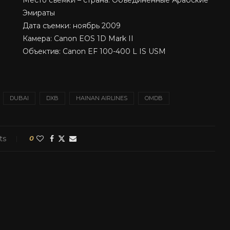
Место съемки – страна: Объединённые Арабские
Эмираты
Дата съемки: ноябрь 2009
Камера: Canon EOS 1D Mark II
Объектив: Canon EF 100-400 L IS USM
DUBAI
DXB
HAINAN AIRLINES
OMDB
ts
0