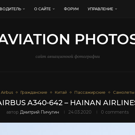
ВОДИТЕЛЬ
О САЙТЕ
ФОРУМ
УПРАВЛЕНИЕ
сайт авиационной фотографии
Airbus
Гражданские
Китай
Пассажирские
Самолеты
AIRBUS A340-642 – HAINAN AIRLINE
автор
Дмитрий Пичугин
24.03.2020
0 comments