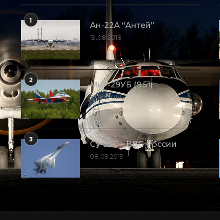
1
Ан-22А “Антей”
19.08.2018
2
МиГ-29УБ (9.51)
10.09.2018
3
Су-35С – ВВС России
08.09.2019