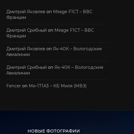
Дмитрий Яковлев
on
Mirage F1CT – ВВС
Франции
Дмитрий Срибный
on
Mirage F1CT – ВВС
Франции
Дмитрий Яковлев
on
Як-40К – Вологодские
Авиалинии
Дмитрий Срибный
on
Як-40К – Вологодские
Авиалинии
Fencer
on
Ми-171А3 – КБ Миля (МВЗ)
НОВЫЕ ФОТОГРАФИИ