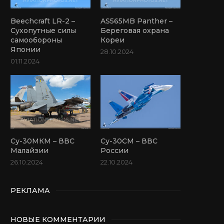
Beechcraft LR-2 –
AS565MB Panther –
Сухопутные силы
Береговая охрана
самообороны
Кореи
Японии
28.10.2024
01.11.2024
Су-30МКМ – ВВС
Су-30СМ – ВВС
Малайзии
России
26.10.2024
22.10.2024
РЕКЛАМА
НОВЫЕ КОММЕНТАРИИ