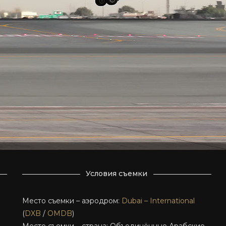
Условия съемки
Место съемки – аэродром:
Dubai – International
(
DXB
/
OMDB
)