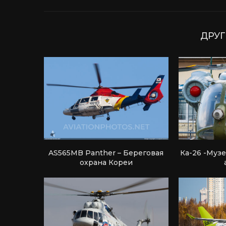
ДРУГ
AS565MB Panther – Береговая
Ка-26 -Муз
охрана Кореи