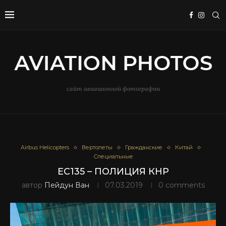
сайт авиационной фотографии
Airbus Helicopters
Вертолеты
Гражданские
Китай
Специальные
EC135 – ПОЛИЦИЯ КНР
автор
Пейдун Ван
07.03.2019
0 comments