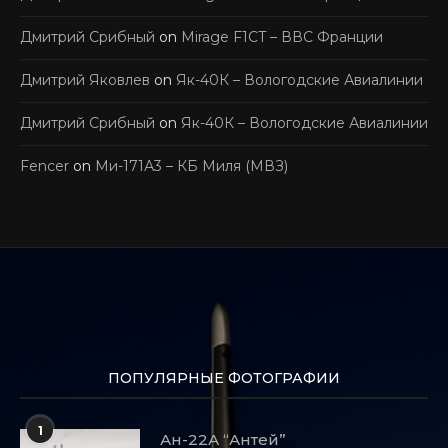
Дмитрий Срибный
on
Mirage F1CT – ВВС Франции
Дмитрий Яковлев
on
Як-40К – Вологодские Авиалинии
Дмитрий Срибный
on
Як-40К – Вологодские Авиалинии
Fencer
on
Ми-171А3 – КБ Миля (МВЗ)
ПОПУЛЯРНЫЕ ФОТОГРАФИИ
1
Ан-22А “Антей”