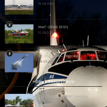
19.08.2018
2
МиГ-29УБ (9.51)
10.09.2018
3
Су-35С – ВВС России
08.09.2019
НОВЫЕ ФОТОГРАФИИ
Су-30МКИ-3 – ВВС Индии
15.11.2024