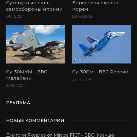
Сухопутные силы
Береговая охрана
самообороны Японии
Кореи
01.11.2024
28.10.2024
Су-30МКМ – ВВС
Су-30СМ – ВВС России
Малайзии
22.10.2024
26.10.2024
РЕКЛАМА
НОВЫЕ КОММЕНТАРИИ
Дмитрий Яковлев
on
Mirage F1CT – ВВС Франции