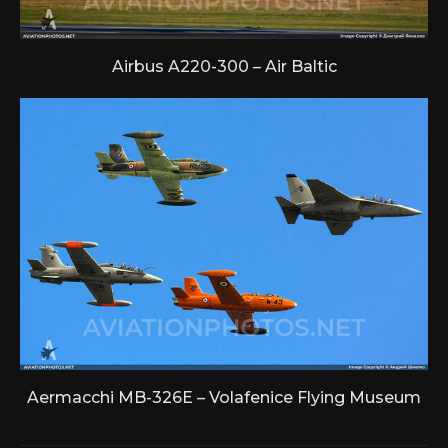
Airbus A220-300 – Air Baltic
Aermacchi MB-326E – Volafenice Flying Museum