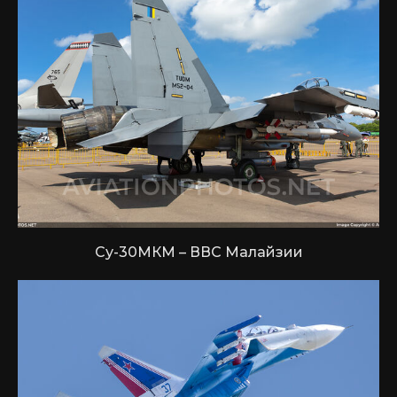
Су-30МКМ – ВВС Малайзии