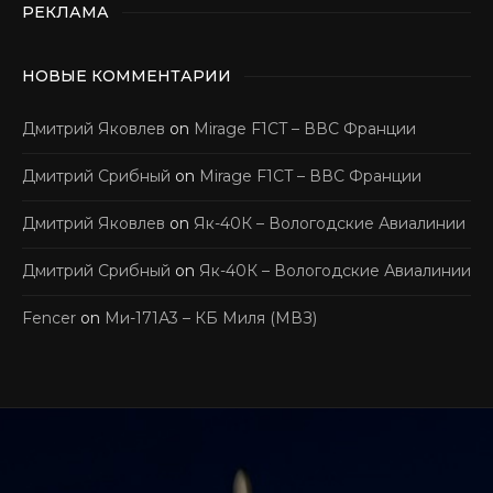
РЕКЛАМА
НОВЫЕ КОММЕНТАРИИ
Дмитрий Яковлев
on
Mirage F1CT – ВВС Франции
Дмитрий Срибный
on
Mirage F1CT – ВВС Франции
Дмитрий Яковлев
on
Як-40К – Вологодские Авиалинии
Дмитрий Срибный
on
Як-40К – Вологодские Авиалинии
Fencer
on
Ми-171А3 – КБ Миля (МВЗ)