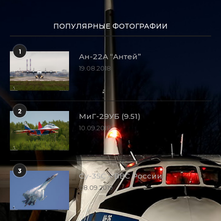
ПОПУЛЯРНЫЕ ФОТОГРАФИИ
1
Ан-22А “Антей”
19.08.2018
2
МиГ-29УБ (9.51)
10.09.2018
3
Су-35С – ВВС России
08.09.2019