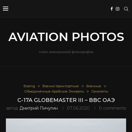
сайт авиационной фотографии
Boeing
Военно-транспортные
Военные
Объединённые Арабские Эмираты
Самолеты
C-17A GLOBEMASTER III – ВВС ОАЭ
автор
Дмитрий Пичугин
07.06.2020
0 comments