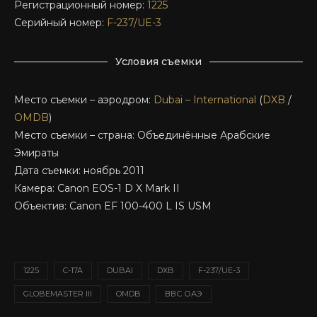
Регистрационный номер:
1225
Серийный номер:
F-237/UE-3
Условия съемки
Место съемки – аэродром:
Dubai – International
(
DXB
/
OMDB
)
Место съемки – страна: Объединённые Арабские
Эмираты
Дата съемки: ноябрь 2011
Камера: Canon EOS-1 D X Mark II
Объектив: Canon EF 100-400 L IS USM
1225
C-17A
DUBAI
DXB
F-237/UE-3
GLOBEMASTER III
OMDB
ВВС ОАЭ