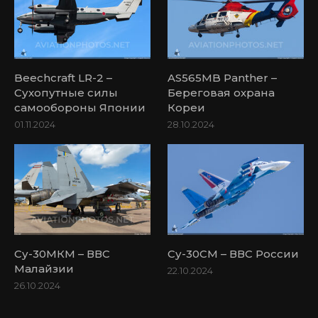
Beechcraft LR-2 –
AS565MB Panther –
Сухопутные силы
Береговая охрана
самообороны Японии
Кореи
01.11.2024
28.10.2024
Су-30МКМ – ВВС
Су-30СМ – ВВС России
Малайзии
22.10.2024
26.10.2024