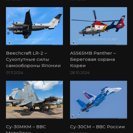
Beechcraft LR-2 –
AS565MB Panther –
Сухопутные силы
Береговая охрана
самообороны Японии
Кореи
01.11.2024
28.10.2024
Су-30МКМ – ВВС
Су-30СМ – ВВС России
Малайзии