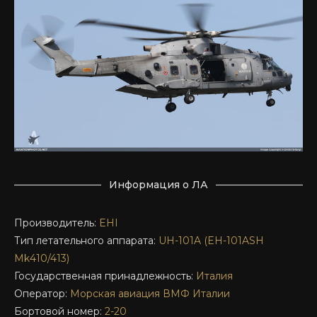
Информация о ЛА
Производитель:
EHI
Тип летательного аппарата:
UH-101A (EH-101ASH
Mk410/413)
Государственная принадлежность:
Италия
Оператор:
Морская авиация ВМФ Италии
Бортовой номер:
2-20