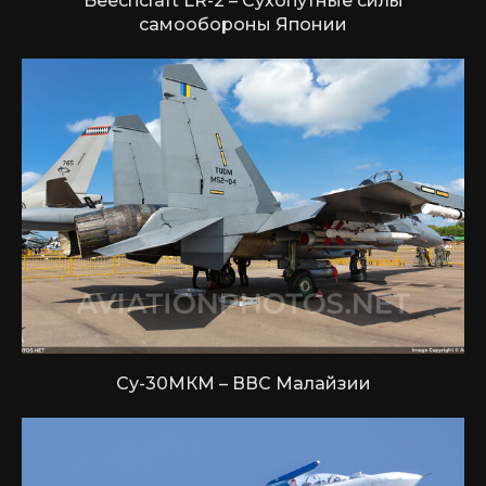
Beechcraft LR-2 – Сухопутные силы
самообороны Японии
Су-30МКМ – ВВС Малайзии