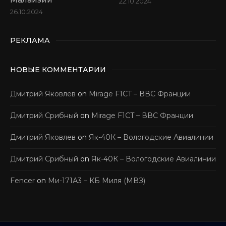
22.10.2024
26.10.2024
РЕКЛАМА
НОВЫЕ КОММЕНТАРИИ
Дмитрий Яковлев
on
Mirage F1CT – ВВС Франции
Дмитрий Срибный
on
Mirage F1CT – ВВС Франции
Дмитрий Яковлев
on
Як-40К – Вологодские Авиалинии
Дмитрий Срибный
on
Як-40К – Вологодские Авиалинии
Fencer
on
Ми-171А3 – КБ Миля (МВЗ)